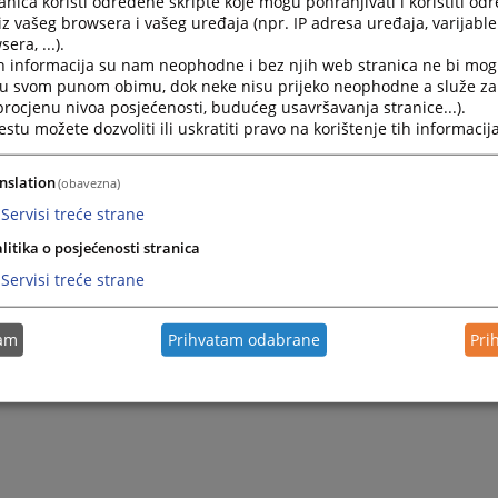
nica koristi određene skripte koje mogu pohranjivati i koristiti od
iz vašeg browsera i vašeg uređaja (npr. IP adresa uređaja, varijable 
13.09.2010.
era, ...).
h informacija su nam neophodne i bez njih web stranica ne bi mog
i u svom punom obimu, dok neke nisu prijeko neophodne a služe z
 procjenu nivoa posjećenosti, budućeg usavršavanja stranice...).
tu možete dozvoliti ili uskratiti pravo na korištenje tih informacija
nslation
(obavezna)
Servisi treće strane
litika o posjećenosti stranica
Servisi treće strane
tam
Prihvatam odabrane
Pri