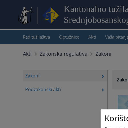
Kantonalno tužil
Srednjobosansko
Rad tužilaštva
Optužnice
Akti
Vaša pitanj
Zakoni
Akti
Zakonska regulativa
Zakoni
Zako
Podzakonski akti
Korišt