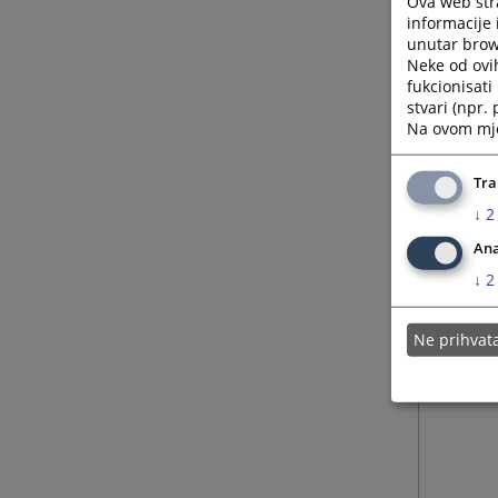
Ova web stra
informacije 
unutar brows
Neke od ovi
fukcionisat
stvari (npr.
Na ovom mjes
Tra
↓
2
Ana
↓
2
Ne prihva