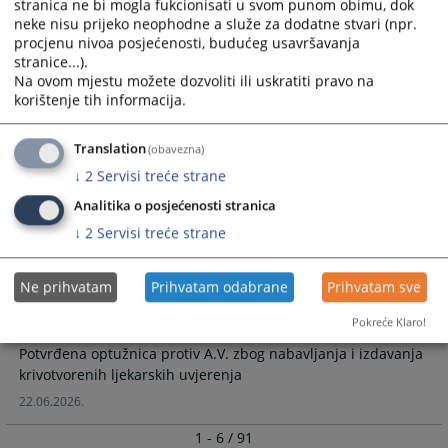
stranica ne bi mogla fukcionisati u svom punom obimu, dok
neke nisu prijeko neophodne a služe za dodatne stvari (npr.
Potvrđena optužnica protiv O.P. zbog krivičnog djela protiv
procjenu nivoa posjećenosti, budućeg usavršavanja
sigurnosti javnog prometa
stranice...).
08.07.2026.
Na ovom mjestu možete dozvoliti ili uskratiti pravo na
korištenje tih informacija.
Potvrđena optužnica zbog teške krađe
Translation
(obavezna)
↓
2
Servisi treće strane
Potvrđena optužnica zbog teške krađe
Analitika o posjećenosti stranica
08.07.2026.
↓
2
Servisi treće strane
Potvrđena optužnica protiv A.V. zbog
Ne prihvatam
Prihvatam odabrane
Prihvatam sve
nabavljanja i izdavanja krivotvorenih
ljekarskih uvjerenja
Pokreće Klaro!
Potvrđena optužnica protiv A.V. zbog nabavljanja i izdavanja
krivotvorenih ljekarskih uvjerenja
22.06.2026.
1 - 6 / 91