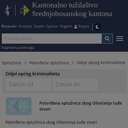
Kantonalno tužilaštvo
Srednjobosanskog kantona
Bosanski
Hrvatski
Srpski
Српски
English
Prijava
Napredna pretraga
Odjel općeg kriminaliteta
Optužnice
Potvrđene optužnice
Odjel općeg kriminaliteta
Navigate
Navigate
forward
forward
Potvrđena optužnica zbog Oštećenja tuđe
to
to
stvari
interact
interact
with
with
Potvrđena optužnica zbog Oštećenja tuđe stvari
the
the