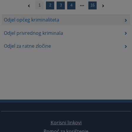
1
2
3
4
16
Odjel općeg kriminaliteta
Odjel privrednog kriminala
Odjel za ratne zločine
Korisni linkovi
Pomoć za korištenje