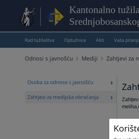
Kantonalno tužil
Srednjobosansko
Rad tužilaštva
Optužnice
Akti
Vaša pitanj
Zahtjevi za 
Odnosi s javnošću
Mediji
Osoba za odnose s javnošću
Zaht
Zahtjevi za medijska obraćanja
Zahtjev 
meliha
Korišt
NAPOM