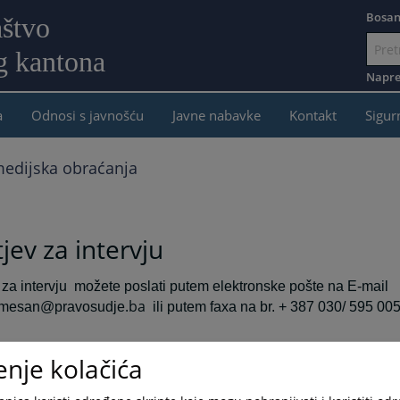
Bosan
aštvo
g kantona
Idi
na
Napre
sadržaj
a
Odnosi s javnošću
Javne nabavke
Kontakt
Sigur
medijska obraćanja
jev za intervju
za intervju
možete poslati putem elektronske pošte na E-mail
.ba
.mesan@pravosudje
ili putem faxa na br. + 387 030/ 595 005
enje kolačića
ENA: