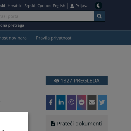
ski
Hrvatski
Srpski
Српски
English
Prijava
dna pretraga
nost novinara
Pravila privatnosti
1327
PREGLEDA
.
Prateći dokumenti