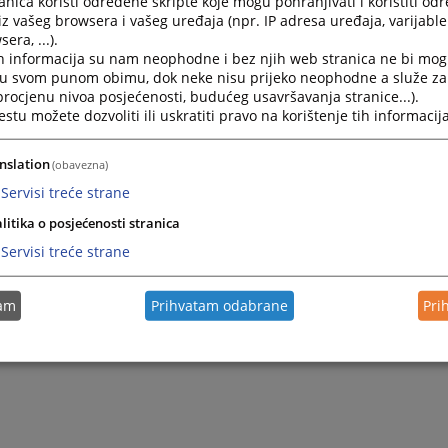
nica koristi određene skripte koje mogu pohranjivati i koristiti od
iz vašeg browsera i vašeg uređaja (npr. IP adresa uređaja, varijable 
ahtjeva za intervju ne potvrđuje intervju.
era, ...).
o Vas molimo da Vaš zahtjev za intervju pošaljete nekoliko dan
h informacija su nam neophodne i bez njih web stranica ne bi mog
te biti kontaktirani od strane Službenika za odnose sa javnošću
i u svom punom obimu, dok neke nisu prijeko neophodne a služe z
 procjenu nivoa posjećenosti, budućeg usavršavanja stranice...).
skom periodu.
tu možete dozvoliti ili uskratiti pravo na korištenje tih informacija
vnici medija, koji se bave temama iz oblasti pravosuđa, mogu up
u popunjavanjem sljedećeg obrasca kojeg imate u prilogu:
nslation
(obavezna)
Servisi treće strane
litika o posjećenosti stranica
Servisi treće strane
tam
Prihvatam odabrane
Pri