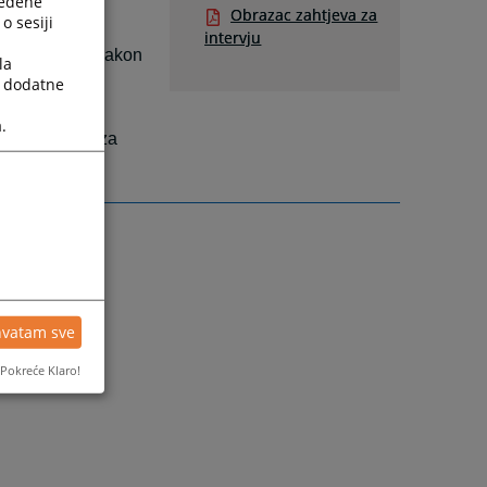
ređene
Obrazac zahtjeva za
o sesiji
intervju
a unaprijed, nakon
la
 u kratkom
a dodatne
.
utiti zahtjev za
hvatam sve
Pokreće Klaro!