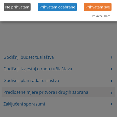
Ne prihvatam
Prihvatam odabrane
Prihvatam sve
Pokreće Klaro!
Godišnji budžet tužilaštva
Godišnji izvještaj o radu tužilaštava
Godišnji plan rada tužilaštva
Predložene mjere pritvora i drugih zabrana
Zaključeni sporazumi