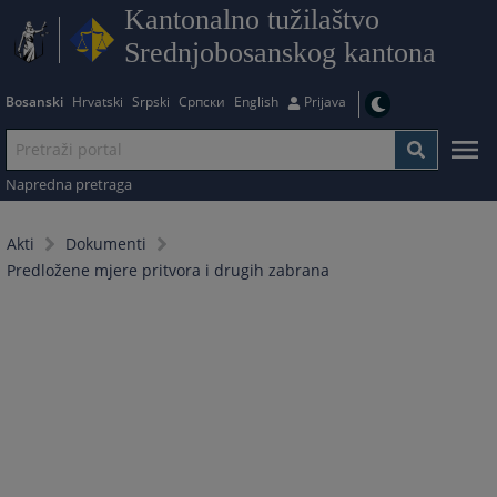
Kantonalno tužilaštvo
Srednjobosanskog kantona
Bosanski
Hrvatski
Srpski
Српски
English
Prijava
Napredna pretraga
Akti
Dokumenti
Predložene mjere pritvora i drugih zabrana