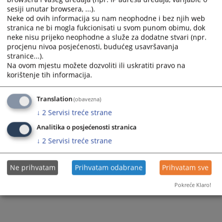
Tužioci
sesiji unutar browsera, ...).
Neke od ovih informacija su nam neophodne i bez njih web
Stručni savjetnici
stranica ne bi mogla fukcionisati u svom punom obimu, dok
neke nisu prijeko neophodne a služe za dodatne stvari (npr.
Službenici i namještenici
procjenu nivoa posjećenosti, budućeg usavršavanja
stranice...).
Konkursi za upražnjene pozicije
Na ovom mjestu možete dozvoliti ili uskratiti pravo na
korištenje tih informacija.
Translation
(obavezna)
↓
2
Servisi treće strane
Analitika o posjećenosti stranica
↓
2
Servisi treće strane
Ne prihvatam
Prihvatam odabrane
Prihvatam sve
Pokreće Klaro!