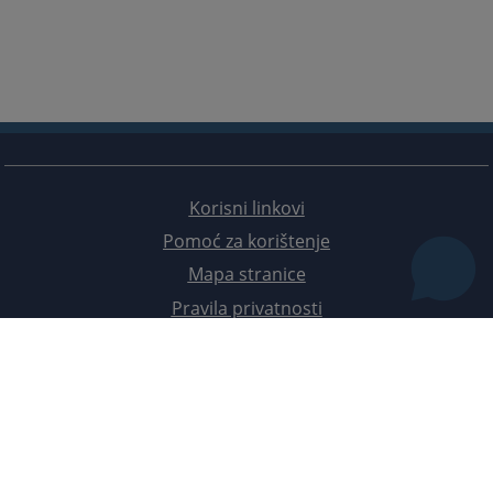
Korisni linkovi
Pomoć za korištenje
Mapa stranice
Pravila privatnosti
Redizajn web stranice je finansirala Evropska unija. Za njen sadržaj isključivo je odgovorno
Visoko sudsko i tužilačko vijeće BiH i ona ne odražava nužno stavove Evropske unije.