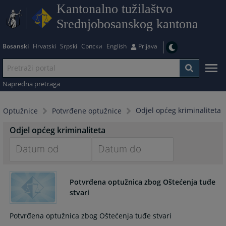
Kantonalno tužilaštvo
Srednjobosanskog kantona
Bosanski
Hrvatski
Srpski
Српски
English
Prijava
Napredna pretraga
Odjel općeg kriminaliteta
Optužnice
Potvrđene optužnice
Odjel općeg kriminaliteta
Navigate
Navigate
forward
forward
Potvrđena optužnica zbog Oštećenja tuđe
to
to
stvari
interact
interact
with
with
Potvrđena optužnica zbog Oštećenja tuđe stvari
the
the