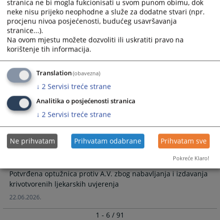
stranica ne bi mogla fukcionisati u svom punom obimu, dok
neke nisu prijeko neophodne a služe za dodatne stvari (npr.
Potvrđena optužnica protiv O.P. zbog krivičnog djela protiv
procjenu nivoa posjećenosti, budućeg usavršavanja
sigurnosti javnog prometa
stranice...).
08.07.2026.
Na ovom mjestu možete dozvoliti ili uskratiti pravo na
korištenje tih informacija.
Potvrđena optužnica zbog teške krađe
Translation
(obavezna)
↓
2
Servisi treće strane
Potvrđena optužnica zbog teške krađe
Analitika o posjećenosti stranica
08.07.2026.
↓
2
Servisi treće strane
Potvrđena optužnica protiv A.V. zbog
Ne prihvatam
Prihvatam odabrane
Prihvatam sve
nabavljanja i izdavanja krivotvorenih
ljekarskih uvjerenja
Pokreće Klaro!
Potvrđena optužnica protiv A.V. zbog nabavljanja i izdavanja
krivotvorenih ljekarskih uvjerenja
22.06.2026.
1 - 6 / 91