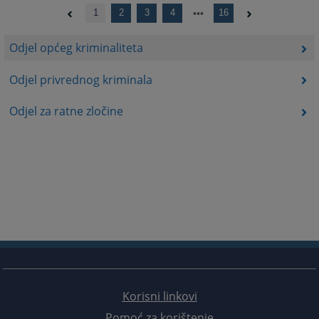
1
2
3
4
16
Odjel općeg kriminaliteta
Odjel privrednog kriminala
Odjel za ratne zločine
Korisni linkovi
Pomoć za korištenje