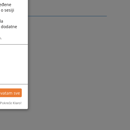
ređene
o sesiji
la
a dodatne
.
hvatam sve
Pokreće Klaro!