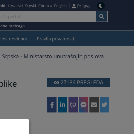
ski
Hrvatski
Srpski
Српски
English
Prijava
dna pretraga
nost novinara
Pravila privatnosti
 Srpska - Ministarsto unutrašnjih poslova
blike
27186
PREGLEDA