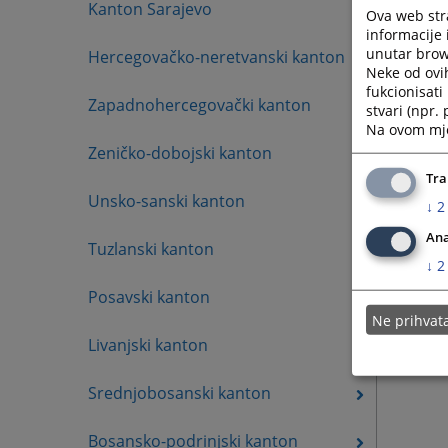
Kanton Sarajevo
Ova web stra
mob: 0
informacije 
unutar brows
Hercegovačko-neretvanski kanton
Neke od ovi
fukcionisat
Zapadnohercegovački kanton
stvari (npr.
Na ovom mjes
Zeničko-dobojski kanton
Tra
Unsko-sanski kanton
↓
2
Ana
Tuzlanski kanton
↓
2
Posavski kanton
Ne prihva
Livanjski kanton
Srednjobosanski kanton
Bosansko-podrinjski kanton