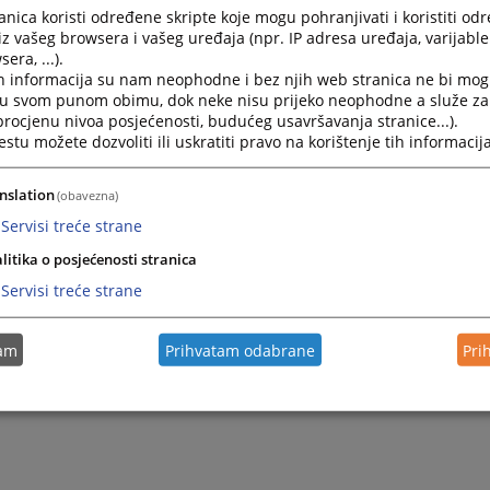
nica koristi određene skripte koje mogu pohranjivati i koristiti od
66 240 018
iz vašeg browsera i vašeg uređaja (npr. IP adresa uređaja, varijable 
era, ...).
h informacija su nam neophodne i bez njih web stranica ne bi mog
i u svom punom obimu, dok neke nisu prijeko neophodne a služe z
 procjenu nivoa posjećenosti, budućeg usavršavanja stranice...).
tu možete dozvoliti ili uskratiti pravo na korištenje tih informacija
nslation
(obavezna)
Servisi treće strane
litika o posjećenosti stranica
Servisi treće strane
tam
Prihvatam odabrane
Pri