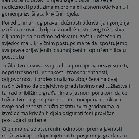
samostalno državno tijelo koje u okvirima svoje
nadležnosti poduzima mjere na efikasnom otkrivanju i
gonjenju izvršilaca krivičnih djela.
Pored primarnog prava i dužnosti otkrivanja i gonjenja
izvršioca krivičnih djela iz nadležnosti ovog tužilaštva
cilj nam je da pružimo adekvatnu zaštitu oštećenim i
svjedocima u krivičnim postupcima te da ispoštujemo
sva prava prijavljenih, osumnjičenih i optuženih lica u
postupku.
Tužilaštvo zasniva svoj rad na principima nezavisnosti,
nepristrasnosti, jednakosti, transparentnosti,
odgovornosti i profesionalizma zbog čega na ovaj
način želimo da objektivno predstavimo rad tužilaštva i
taj rad približimo građanima s jasnom porukom da će
tužilaštvo na gore pomenutim principima i u okviru
svoje nadležnosti pružiti zaštitu svim građanima, a
izvršiocima krivičnih djela osigurati fer i pravičan
postupak i suđenje.
Cijenimo da se otvorenim odnosom prema javnosti
može značajno doprinijeti rastu povjerenja građana u