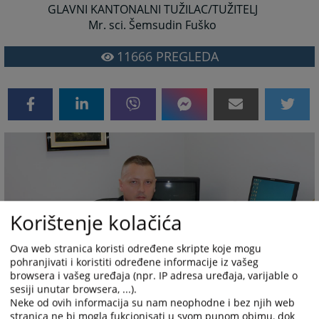
GLAVNI KANTONALNI TUŽILAC/TUŽITELJ
Mr. sci. Šemsudin Fuško
11666
PREGLEDA
Korištenje kolačića
Ova web stranica koristi određene skripte koje mogu
pohranjivati i koristiti određene informacije iz vašeg
browsera i vašeg uređaja (npr. IP adresa uređaja, varijable o
sesiji unutar browsera, ...).
Neke od ovih informacija su nam neophodne i bez njih web
stranica ne bi mogla fukcionisati u svom punom obimu, dok