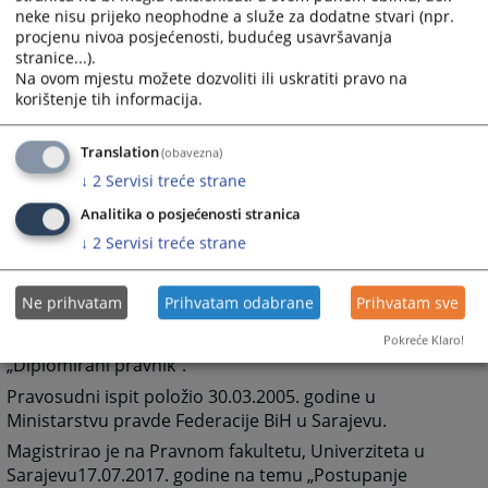
neke nisu prijeko neophodne a služe za dodatne stvari (npr.
procjenu nivoa posjećenosti, budućeg usavršavanja
stranice...).
Na ovom mjestu možete dozvoliti ili uskratiti pravo na
korištenje tih informacija.
Kratka biografija Glavnog kantonalnog
tužioca
Translation
(obavezna)
↓
2
Servisi treće strane
Glavni kantonalni tužilac Kantonalnog
Analitika o posjećenosti stranica
tužilaštva/tužiteljstva SBK/KSB Travnik Šemsudin Fuško
↓
2
Servisi treće strane
rođen 10.01.1978. godine u mjestu Dub, Općina
Travnik.
Ne prihvatam
Prihvatam odabrane
Prihvatam sve
Diplomirao je na Pravnom fakultetu, Univerziteta u
Sarajevu 05.09.2002. godine i stekao zvanje
Pokreće Klaro!
„Diplomirani pravnik“.
Pravosudni ispit položio 30.03.2005. godine u
Ministarstvu pravde Federacije BiH u Sarajevu.
Magistrirao je na Pravnom fakultetu, Univerziteta u
Sarajevu17.07.2017. godine na temu „Postupanje