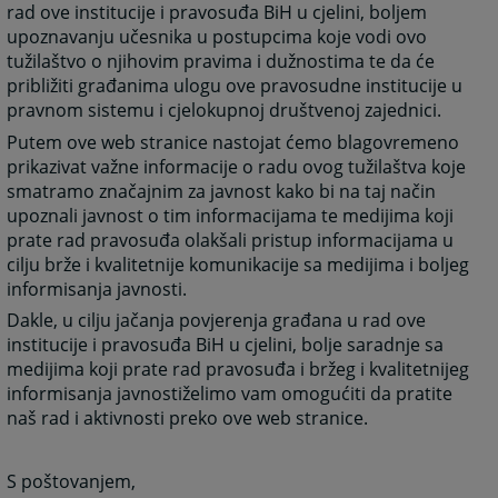
rad ove institucije i pravosuđa BiH u cjelini, boljem
upoznavanju učesnika u postupcima koje vodi ovo
tužilaštvo o njihovim pravima i dužnostima te da će
približiti građanima ulogu ove pravosudne institucije u
pravnom sistemu i cjelokupnoj društvenoj zajednici.
Putem ove web stranice nastojat ćemo blagovremeno
prikazivat važne informacije o radu ovog tužilaštva koje
smatramo značajnim za javnost kako bi na taj način
upoznali javnost o tim informacijama te medijima koji
prate rad pravosuđa olakšali pristup informacijama u
cilju brže i kvalitetnije komunikacije sa medijima i boljeg
informisanja javnosti.
Dakle, u cilju jačanja povjerenja građana u rad ove
institucije i pravosuđa BiH u cjelini, bolje saradnje sa
medijima koji prate rad pravosuđa i bržeg i kvalitetnijeg
informisanja javnostiželimo vam omogućiti da pratite
naš rad i aktivnosti preko ove web stranice.
S poštovanjem,