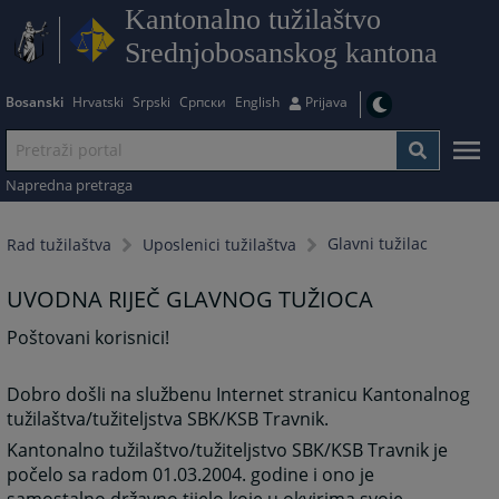
Kantonalno tužilaštvo
Srednjobosanskog kantona
Bosanski
Hrvatski
Srpski
Српски
English
Prijava
Napredna pretraga
Glavni tužilac
Rad tužilaštva
Uposlenici tužilaštva
UVODNA RIJEČ GLAVNOG TUŽIOCA
Poštovani korisnici!
Dobro došli na službenu Internet stranicu Kantonalnog
tužilaštva/tužiteljstva SBK/KSB Travnik.
Kantonalno tužilaštvo/tužiteljstvo SBK/KSB Travnik je
počelo sa radom 01.03.2004. godine i ono je