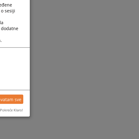
ređene
o sesiji
la
a dodatne
.
hvatam sve
Pokreće Klaro!