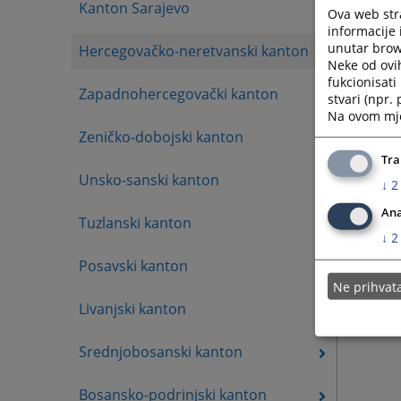
Kanton Sarajevo
Ova web stra
informacije 
unutar brows
Hercegovačko-neretvanski kanton
Neke od ovi
fukcionisat
Zapadnohercegovački kanton
stvari (npr.
Na ovom mjes
Zeničko-dobojski kanton
Tra
Unsko-sanski kanton
↓
2
Ana
Tuzlanski kanton
↓
2
Posavski kanton
Ne prihva
Livanjski kanton
Srednjobosanski kanton
Bosansko-podrinjski kanton