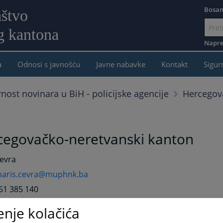
Bosan
aštvo
g kantona
Idi
na
Napre
sadržaj
a
Odnosi s javnošću
Javne nabavke
Kontakt
Sigur
Hercegov
rnost novinara u BiH - policijske agencije
cegovačko-neretvanski kanton
Čevra
haris.cevra@muphnk.ba
61 385 140
enje kolačića