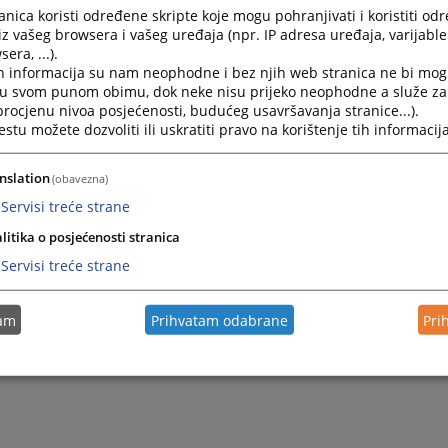
nica koristi određene skripte koje mogu pohranjivati i koristiti od
iz vašeg browsera i vašeg uređaja (npr. IP adresa uređaja, varijable 
era, ...).
h informacija su nam neophodne i bez njih web stranica ne bi mog
i u svom punom obimu, dok neke nisu prijeko neophodne a služe z
 procjenu nivoa posjećenosti, budućeg usavršavanja stranice...).
tu možete dozvoliti ili uskratiti pravo na korištenje tih informacija
nslation
(obavezna)
Servisi treće strane
litika o posjećenosti stranica
Servisi treće strane
tam
Prihvatam odabrane
Pri