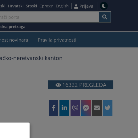
ski
Hrvatski
Srpski
Српски
English
Prijava
dna pretraga
nost novinara
Pravila privatnosti
ačko-neretvanski kanton
16322
PREGLEDA