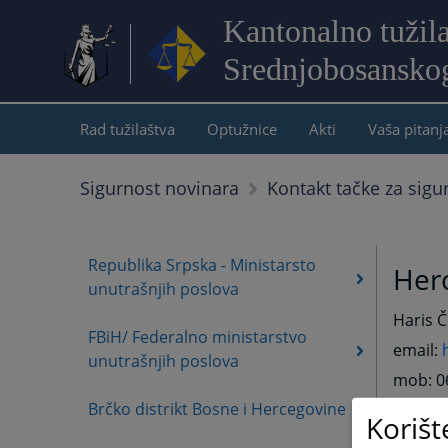
Kantonalno tužil
Srednjobosansko
Rad tužilaštva
Optužnice
Akti
Vaša pitanj
Sigurnost novinara
Kontakt tačke za sigu
Republika Srpska - Ministarsto
Her
unutrašnjih poslova
Haris 
FBiH/ Federalno ministarstvo
email:
unutrašnjih poslova
mob: 0
Brčko distrikt Bosne i Hercegovine
Korišt