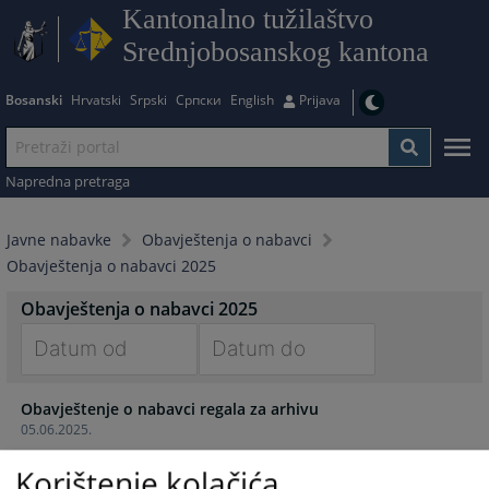
Kantonalno tužilaštvo
Srednjobosanskog kantona
Bosanski
Hrvatski
Srpski
Српски
English
Prijava
Napredna pretraga
Javne nabavke
Obavještenja o nabavci
Obavještenja o nabavci 2025
Obavještenja o nabavci 2025
Navigate
Navigate
Obavještenje o nabavci regala za arhivu
forward
forward
05.06.2025.
to
to
interact
interact
Korištenje kolačića
Obavještenje o nabavci regala za arhivu
with
with