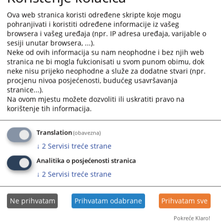
21.05.2025.
the
the
Ova web stranica koristi određene skripte koje mogu
calendar
calendar
pohranjivati i koristiti određene informacije iz vašeg
Obavještenje o nabavci putničkog motornog vozila- dvije
and
and
browsera i vašeg uređaja (npr. IP adresa uređaja, varijable o
limuzine
select
select
sesiji unutar browsera, ...).
13.05.2025.
a
a
Neke od ovih informacija su nam neophodne i bez njih web
date.
date.
stranica ne bi mogla fukcionisati u svom punom obimu, dok
neke nisu prijeko neophodne a služe za dodatne stvari (npr.
Press
Press
procjenu nivoa posjećenosti, budućeg usavršavanja
the
the
stranice...).
question
question
Na ovom mjestu možete dozvoliti ili uskratiti pravo na
mark
mark
korištenje tih informacija.
key
key
to
to
Translation
(obavezna)
get
get
↓
2
Servisi treće strane
the
the
keyboard
keyboard
Analitika o posjećenosti stranica
shortcuts
shortcuts
↓
2
Servisi treće strane
for
for
changing
changing
Ne prihvatam
Prihvatam odabrane
Prihvatam sve
dates.
dates.
Pokreće Klaro!