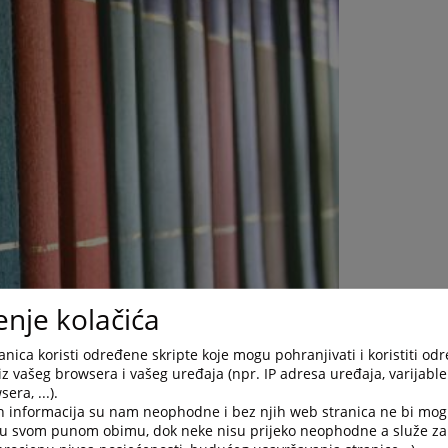
enje kolačića
nica koristi određene skripte koje mogu pohranjivati i koristiti od
iz vašeg browsera i vašeg uređaja (npr. IP adresa uređaja, varijable 
je usvojio Parlament Federacije Bosne i Hercegovine na sjednici
era, ...).
Doma naroda od 09.07.2003. godine, te je stupio na snagu dana
h informacija su nam neophodne i bez njih web stranica ne bi mog
i u svom punom obimu, dok neke nisu prijeko neophodne a služe z