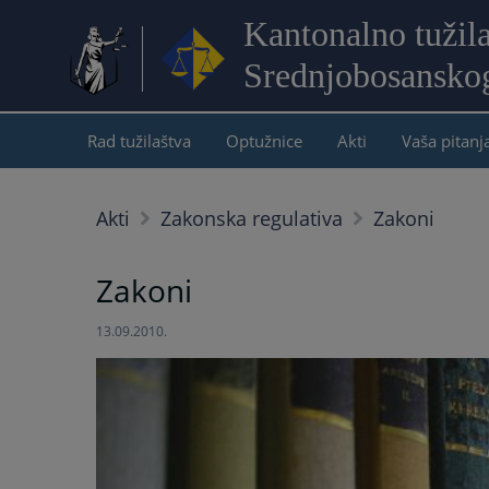
Kantonalno tužil
Srednjobosansko
Rad tužilaštva
Optužnice
Akti
Vaša pitanj
Akti
Zakonska regulativa
Zakoni
Zakoni
13.09.2010.