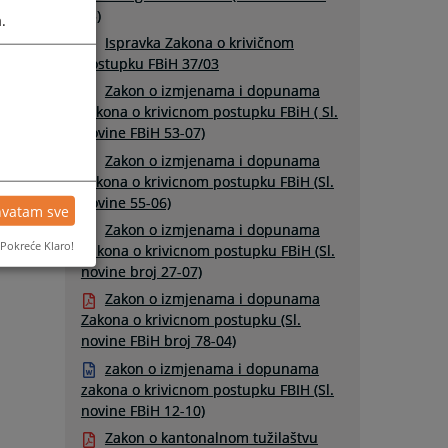
05)
.
Ispravka Zakona o krivičnom
postupku FBiH 37/03
Zakon o izmjenama i dopunama
zakona o krivicnom postupku FBiH ( Sl.
novine FBiH 53-07)
Zakon o izmjenama i dopunama
zakona o krivicnom postupku FBiH (Sl.
novine 55-06)
hvatam sve
Zakon o izmjenama i dopunama
Pokreće Klaro!
Zakona o krivicnom postupku FBiH (Sl.
novine broj 27-07)
Zakon o izmjenama i dopunama
Zakona o krivicnom postupku (Sl.
novine FBiH broj 78-04)
zakon o izmjenama i dopunama
zakona o krivicnom postupku FBIH (Sl.
novine FBiH 12-10)
Zakon o kantonalnom tužilaštvu