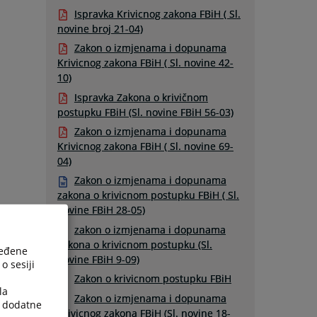
Ispravka Krivicnog zakona FBiH ( Sl.
novine broj 21-04)
Zakon o izmjenama i dopunama
Krivicnog zakona FBiH ( Sl. novine 42-
10)
Ispravka Zakona o krivičnom
postupku FBiH (Sl. novine FBiH 56-03)
Zakon o izmjenama i dopunama
Krivicnog zakona FBiH ( Sl. novine 69-
04)
Zakon o izmjenama i dopunama
zakona o krivicnom postupku FBiH ( Sl.
novine FBiH 28-05)
zakon o izmjenama i dopunama
zakona o krivicnom postupku (Sl.
ređene
novine FBiH 9-09)
o sesiji
Zakon o krivicnom postupku FBiH
la
Zakon o izmjenama i dopunama
a dodatne
Krivicnog zakona FBiH (Sl. novine 18-