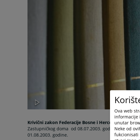
Korišt
Ova web stra
informacije 
Krivični zakon Federacije Bosne i Hercegovine
kojeg 
unutar brows
Zastupničkog doma od 08.07.2003. godine i sjednici 
Neke od ovi
fukcionisat
01.08.2003. godine.