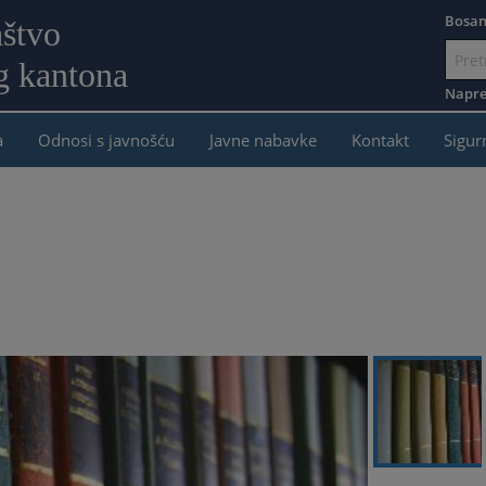
Bosan
aštvo
g kantona
Idi
na
Napre
sadržaj
a
Odnosi s javnošću
Javne nabavke
Kontakt
Sigur