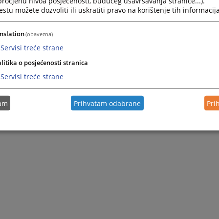
 procjenu nivoa posjećenosti, budućeg usavršavanja stranice...).
ment Federacije Bosne i Hercegovine na sjednici Zastupničkog
tu možete dozvoliti ili uskratiti pravo na korištenje tih informacija
d 09.07.2003. godine, te je stupio na snagu dana 01.08.2003.
nslation
(obavezna)
 na XVII. sjednici Skupštine Srednjobosanskog kantona održanoj
Servisi treće strane
litika o posjećenosti stranica
Servisi treće strane
tam
Prihvatam odabrane
Pri