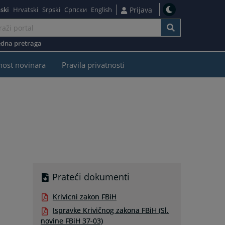
ski
Hrvatski
Srpski
Српски
English
Prijava
dna pretraga
nost novinara
Pravila privatnosti
Prateći dokumenti
Krivicni zakon FBiH
Ispravke Krivičnog zakona FBiH (Sl.
novine FBiH 37-03)