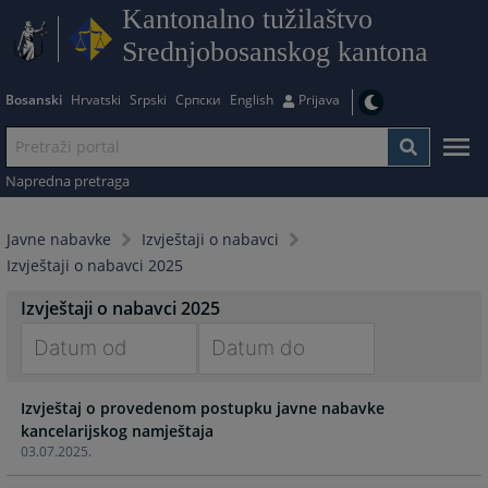
Kantonalno tužilaštvo
Srednjobosanskog kantona
Bosanski
Hrvatski
Srpski
Српски
English
Prijava
Napredna pretraga
Javne nabavke
Izvještaji o nabavci
Izvještaji o nabavci 2025
Izvještaji o nabavci 2025
Navigate
Navigate
Izvještaj o provedenom postupku javne nabavke
forward
forward
kancelarijskog namještaja
to
to
03.07.2025.
interact
interact
with
with