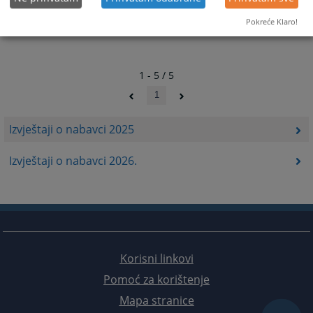
Pokreće Klaro!
1 - 5 / 5
1
Izvještaji o nabavci 2025
Izvještaji o nabavci 2026.
Korisni linkovi
Pomoć za korištenje
Mapa stranice