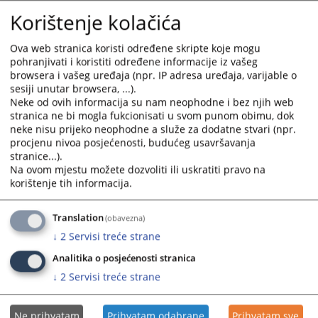
Izvještaj o provedenom postupku javne nabavke- regali za
the
the
Korištenje kolačića
arhivu
calendar
calendar
05.06.2025.
and
and
Ova web stranica koristi određene skripte koje mogu
select
select
pohranjivati i koristiti određene informacije iz vašeg
Izvještaj o provedenom postupku javne nabavke- regali za
a
a
browsera i vašeg uređaja (npr. IP adresa uređaja, varijable o
arhivu
sesiji unutar browsera, ...).
date.
date.
21.05.2025.
Neke od ovih informacija su nam neophodne i bez njih web
Press
Press
stranica ne bi mogla fukcionisati u svom punom obimu, dok
the
the
neke nisu prijeko neophodne a služe za dodatne stvari (npr.
Izvještaj o provedenom postupku javne nabavke-klima
question
question
procjenu nivoa posjećenosti, budućeg usavršavanja
uređaji(direktni sporazum)
mark
mark
stranice...).
14.05.2025.
key
key
Na ovom mjestu možete dozvoliti ili uskratiti pravo na
to
to
korištenje tih informacija.
Izvještaj o nabavci putničkog motornog vozila- dvije
get
get
limuzine
the
the
Translation
(obavezna)
13.05.2025.
keyboard
keyboard
↓
2
Servisi treće strane
shortcuts
shortcuts
Analitika o posjećenosti stranica
for
for
changing
changing
↓
2
Servisi treće strane
dates.
dates.
Ne prihvatam
Prihvatam odabrane
Prihvatam sve