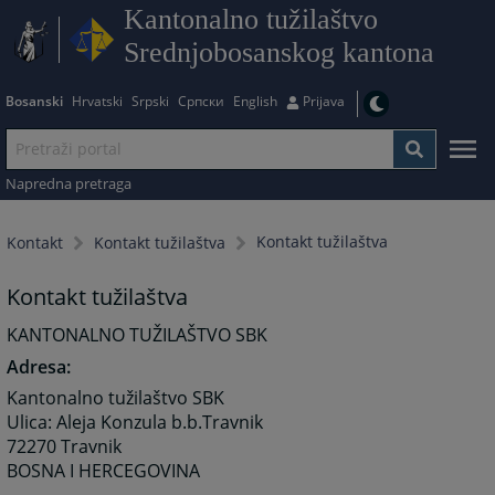
Kantonalno tužilaštvo
Srednjobosanskog kantona
Bosanski
Hrvatski
Srpski
Српски
English
Prijava
Napredna pretraga
Kontakt tužilaštva
Kontakt
Kontakt tužilaštva
Kontakt tužilaštva
KANTONALNO TUŽILAŠTVO SBK
Adresa:
Kantonalno tužilaštvo SBK
Ulica: Aleja Konzula b.b.Travnik
72270 Travnik
BOSNA I HERCEGOVINA