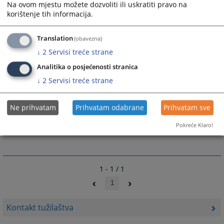
Na ovom mjestu možete dozvoliti ili uskratiti pravo na
korištenje tih informacija.
Translation
(obavezna)
↓
2
Servisi treće strane
Analitika o posjećenosti stranica
↓
2
Servisi treće strane
Ne prihvatam
Prihvatam odabrane
Prihvatam sve
Pokreće Klaro!
1 - 1 / 1
1
Kontakt tužilaštva