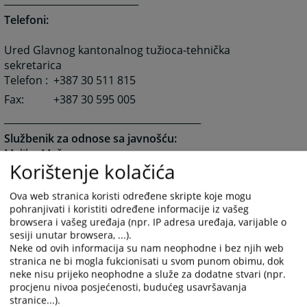
____________________________
Telefoni:
Ured Glavnog kantonalnog tužioca-tehnička
sekretarica
Telefon : +387 30 511 815
Fax:
+387 30 595 005
_________________________________________
Službenik za odnose sa javnošću:
Meliha Mešan
Korištenje kolačića
Telefon:
+ 387 30 511 815 lokal: 122
e-mail:
meliha.mesan@pravosudje.ba
Ova web stranica koristi određene skripte koje mogu
pohranjivati i koristiti određene informacije iz vašeg
10028
PREGLEDA
browsera i vašeg uređaja (npr. IP adresa uređaja, varijable o
sesiji unutar browsera, ...).
Neke od ovih informacija su nam neophodne i bez njih web
stranica ne bi mogla fukcionisati u svom punom obimu, dok
neke nisu prijeko neophodne a služe za dodatne stvari (npr.
procjenu nivoa posjećenosti, budućeg usavršavanja
stranice...).