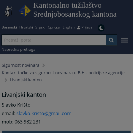
Kantonalno tužilaštvo
Srednjobosanskog kantona
Bosanski
Hrvatski
Srpski
Српски
English
Prijava
Napredna pretraga
Sigurnost novinara
Kontakt tačke za sigurnost novinara u BiH - policijske agencije
Livanjski kanton
Livanjski kanton
Slavko Krišto
email:
slavko.kristo@gmail.com
mob: 063 982 231