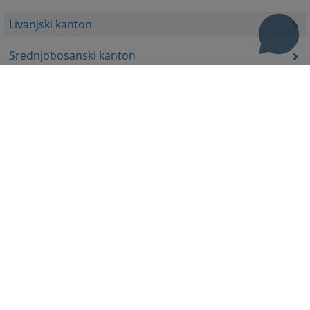
Livanjski kanton
Srednjobosanski kanton
Bosansko-podrinjski kanton
Prateći dokumenti
Korisni linkovi
Pomoć za korištenje
Mapa stranice
Pravila privatnosti