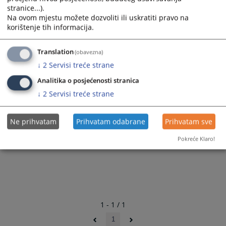
stranice...).
Na ovom mjestu možete dozvoliti ili uskratiti pravo na
korištenje tih informacija.
Translation
(obavezna)
↓
2
Servisi treće strane
Analitika o posjećenosti stranica
↓
2
Servisi treće strane
Ne prihvatam
Prihvatam odabrane
Prihvatam sve
Pokreće Klaro!
1 - 1 / 1
1