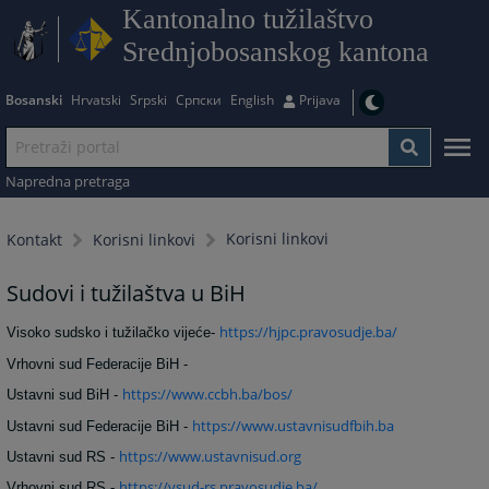
Kantonalno tužilaštvo
Srednjobosanskog kantona
Bosanski
Hrvatski
Srpski
Српски
English
Prijava
Napredna pretraga
Korisni linkovi
Kontakt
Korisni linkovi
Sudovi i tužilaštva u BiH
https://hjpc.pravosudje.ba/
Visoko sudsko i tužilačko vijeće-
Vrhovni sud Federacije BiH -
https://www.ccbh.ba/bos/
Ustavni sud BiH -
https://www.ustavnisudfbih.ba
Ustavni sud Federacije BiH -
https://www.ustavnisud.org
Ustavni sud RS -
https://vsud-rs.pravosudje.ba/
Vrhovni sud RS -