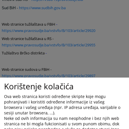
https://www.sudbih.gov.ba
Sud BiH -
Web stranice tužilaštava u FBiH
-
https://www.pravosudje.ba/vstvfo/B/103/article/29920
Web stranice tužilaštava u RS -
https://www.pravosudje.ba/vstvfo/B/103/article/29955
Tužilaštvo Brčko distrikta
-
Web stranice sudova u FBiH -
https://www.pravosudje.ba/vstvfo/B/103/article/29897
Korištenje kolačića
Web stranice sudova u RS -
https://www.pravosudje.ba/vstvfo/B/103/article/29951
Ova web stranica koristi određene skripte koje mogu
Apelacioni sud Brčko distrikta -
pohranjivati i koristiti određene informacije iz vašeg
Osnovni sud Brčko distrikta -
browsera i vašeg uređaja (npr. IP adresa uređaja, varijable o
sesiji unutar browsera, ...).
Neke od ovih informacija su nam neophodne i bez njih web
Kantonalno tužilaštvo Kantona Sarajevo -
stranica ne bi mogla fukcionisati u svom punom obimu, dok