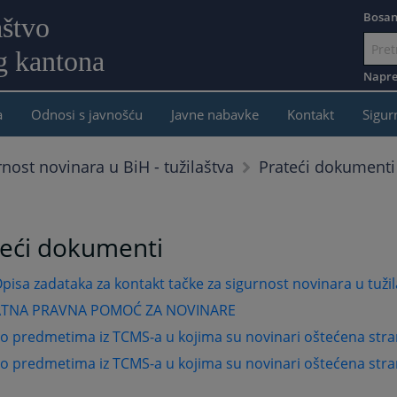
Bosan
aštvo
g kantona
Idi
na
Napre
sadržaj
a
Odnosi s javnošću
Javne nabavke
Kontakt
Sigur
Prateći dokumenti
rnost novinara u BiH - tužilaštva
teći dokumenti
pisa zadataka za kontakt tačke za sigurnost novinara u tuži
ATNA PRAVNA POMOĆ ZA NOVINARE
o predmetima iz TCMS-a u kojima su novinari oštećena stra
o predmetima iz TCMS-a u kojima su novinari oštećena stra