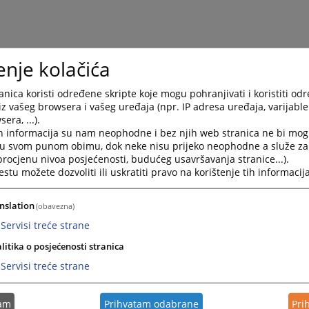
enje kolačića
nica koristi određene skripte koje mogu pohranjivati i koristiti od
iz vašeg browsera i vašeg uređaja (npr. IP adresa uređaja, varijable 
era, ...).
h informacija su nam neophodne i bez njih web stranica ne bi mog
i u svom punom obimu, dok neke nisu prijeko neophodne a služe z
 procjenu nivoa posjećenosti, budućeg usavršavanja stranice...).
tu možete dozvoliti ili uskratiti pravo na korištenje tih informacija
nslation
(obavezna)
Servisi treće strane
litika o posjećenosti stranica
Servisi treće strane
tam
Prihvatam odabrane
Pri