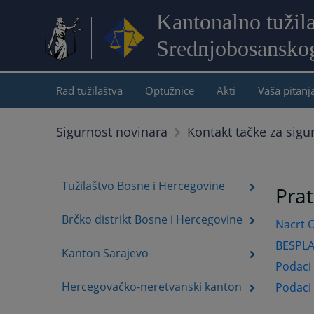
Kantonalno tužil
Srednjobosansko
Rad tužilaštva
Optužnice
Akti
Vaša pitanj
Sigurnost novinara
Kontakt tačke za sigu
Tužilaštvo Bosne i Hercegovine
Pra
Brčko distrikt Bosne i Hercegovine
Nacrt O
BESPL
Kanton Sarajevo
Podaci 
Hercegovačko-neretvanski kanton
Podaci 