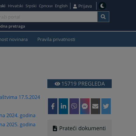
ski
Hrvatski
Srpski
Српски
English
Prijava
dna pretraga
nost novinara
Pravila privatnosti
15719
PREGLEDA
laštvima 17.5.2024
na 2024. godina
na 2025. godina
Prateći dokumenti