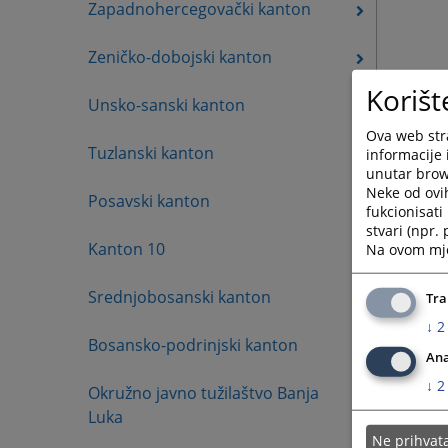
Zapadnohercegovački kanton
Zeničko-dobojski kanton
Korišt
Unsko-sanski kanton
Ova web stra
Tuzlanski kanton
informacije 
unutar brows
Neke od ovi
Posavski kanton
fukcionisat
stvari (npr.
Kanton 10
Na ovom mjes
Srednjobosanski kanton
Tra
↓
2
Bosansko-podrinjski kanton
Ana
↓
2
Okružno javno tužilaštvo Banja
Luka
Ne prihva