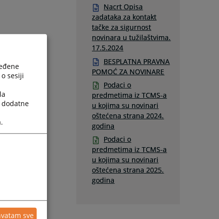
Nacrt Opisa
zadataka za kontakt
tačke za sigurnost
novinara u tužilaštvima.
17.5.2024
BESPLATNA PRAVNA
ređene
POMOĆ ZA NOVINARE
o sesiji
Podaci o
la
predmetima iz TCMS-a
a dodatne
u kojima su novinari
oštećena strana 2024.
.
godina
Podaci o
predmetima iz TCMS-a
u kojima su novinari
oštećena strana 2025.
godina
hvatam sve