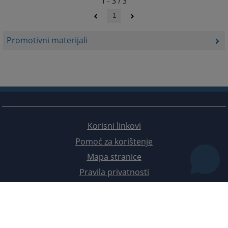
1 - 3 / 3
1
Promotivni materijali
Korisni linkovi
Pomoć za korištenje
Mapa stranice
Pravila privatnosti