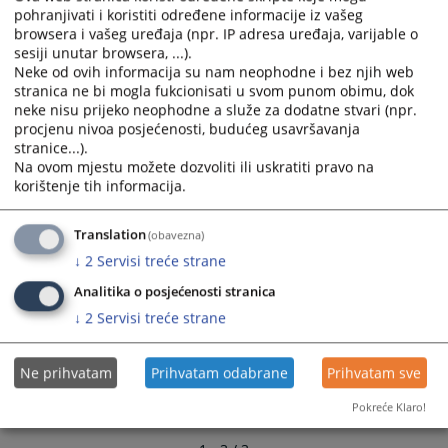
calendar
calendar
pohranjivati i koristiti određene informacije iz vašeg
Promotivni materijali
browsera i vašeg uređaja (npr. IP adresa uređaja, varijable o
and
and
21.09.2010.
sesiji unutar browsera, ...).
select
select
Neke od ovih informacija su nam neophodne i bez njih web
a
a
stranica ne bi mogla fukcionisati u svom punom obimu, dok
date.
date.
neke nisu prijeko neophodne a služe za dodatne stvari (npr.
Press
Press
procjenu nivoa posjećenosti, budućeg usavršavanja
the
the
stranice...).
question
question
Na ovom mjestu možete dozvoliti ili uskratiti pravo na
korištenje tih informacija.
mark
mark
key
key
to
to
Translation
(obavezna)
get
get
↓
2
Servisi treće strane
the
the
Analitika o posjećenosti stranica
keyboard
keyboard
↓
2
Servisi treće strane
shortcuts
shortcuts
for
for
changing
changing
Ne prihvatam
Prihvatam odabrane
Prihvatam sve
dates.
dates.
Pokreće Klaro!