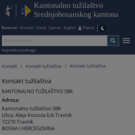
Kantonalno tužilaštvo
Srednjobosanskog kantona
Bosanski
Hrvatski
Srpski
Српски
English
Prijava
Napredna pretraga
Kontakt tužilaštva
Kontakt
Kontakt tužilaštva
Kontakt tužilaštva
KANTONALNO TUŽILAŠTVO SBK
Adresa:
Kantonalno tužilaštvo SBK
Ulica: Aleja Konzula b.b.Travnik
72270 Travnik
BOSNA I HERCEGOVINA