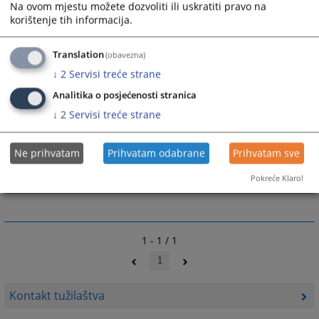
Na ovom mjestu možete dozvoliti ili uskratiti pravo na
korištenje tih informacija.
Translation
(obavezna)
↓
2
Servisi treće strane
Analitika o posjećenosti stranica
↓
2
Servisi treće strane
Ne prihvatam
Prihvatam odabrane
Prihvatam sve
Pokreće Klaro!
1 - 1 / 1
1
Kontakt tužilaštva