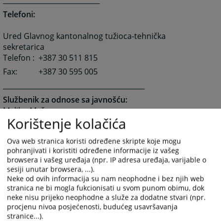
____________________________
Telefoni:
Ured Glavnog kantonalnog tužioca-tehnička
sekretarica
Telefon : +387 30 511 815
Fax:
+387 30 595 005
_________________________________________
Službenik za odnose sa javnošću:
Meliha Mešan
Korištenje kolačića
Telefon:
+ 387 30 511 815 lokal: 122
e-mail:
meliha.mesan@pravosudje.ba
Ova web stranica koristi određene skripte koje mogu
pohranjivati i koristiti određene informacije iz vašeg
10035
PREGLEDA
browsera i vašeg uređaja (npr. IP adresa uređaja, varijable o
sesiji unutar browsera, ...).
Neke od ovih informacija su nam neophodne i bez njih web
stranica ne bi mogla fukcionisati u svom punom obimu, dok
neke nisu prijeko neophodne a služe za dodatne stvari (npr.
procjenu nivoa posjećenosti, budućeg usavršavanja
stranice...).