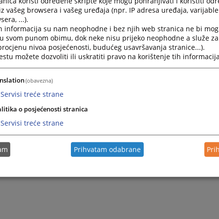
nica koristi određene skripte koje mogu pohranjivati i koristiti od
vine i samim tim štiti ostvarivanje ljudskih prava i građanskih 
iz vašeg browsera i vašeg uređaja (npr. IP adresa uređaja, varijable 
era, ...).
 te osigurava pravna sredstva za zaštitu ustavnosti i zakonitost
h informacija su nam neophodne i bez njih web stranica ne bi mog
lno tužilaštvo Srednjobosanskog kantona/Kantona Središnje 
i u svom punom obimu, dok neke nisu prijeko neophodne a služe z
radom
 procjenu nivoa posjećenosti, budućeg usavršavanja stranice...).
di njegovim
Glavni kantonalni tužioc sa dva zamjenika
k
tu možete dozvoliti ili uskratiti pravo na korištenje tih informacija
nja kojima rukovode,
neposredno odgovaraju Glavnom kantonal
anju svoje funkcije, Tužilaštvo učestvuje u postupcima pred Ka
nslation
kim sudovima Kantona.
(obavezna)
Servisi treće strane
vo je uspostavljeno sa jurisdikcijom za cijeli teritorij Srednjob
/Kantona Središnje Bosne.
litika o posjećenosti stranica
Servisi treće strane
e Tužilaštva se nalazi u Travniku.
tam
Prihvatam odabrane
Pri