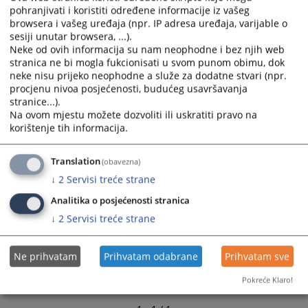
and
and
pohranjivati i koristiti određene informacije iz vašeg
browsera i vašeg uređaja (npr. IP adresa uređaja, varijable o
select
select
sesiji unutar browsera, ...).
a
a
Neke od ovih informacija su nam neophodne i bez njih web
date.
date.
stranica ne bi mogla fukcionisati u svom punom obimu, dok
Press
Press
neke nisu prijeko neophodne a služe za dodatne stvari (npr.
the
the
procjenu nivoa posjećenosti, budućeg usavršavanja
question
question
stranice...).
Na ovom mjestu možete dozvoliti ili uskratiti pravo na
mark
mark
korištenje tih informacija.
key
key
to
to
get
get
Translation
(obavezna)
the
the
↓
2
Servisi treće strane
keyboard
keyboard
Analitika o posjećenosti stranica
shortcuts
shortcuts
↓
2
Servisi treće strane
for
for
changing
changing
dates.
dates.
Ne prihvatam
Prihvatam odabrane
Prihvatam sve
Pokreće Klaro!