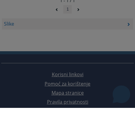
1 - 1 / 1
1
Slike
Korisni linkovi
Pomoć za korištenje
Mapa stranice
Pravila privatnosti