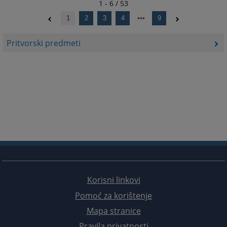
1 - 6 / 53
1
2
3
4
9
Pritvorski predmeti
Korisni linkovi
Pomoć za korištenje
Mapa stranice
Pravila privatnosti