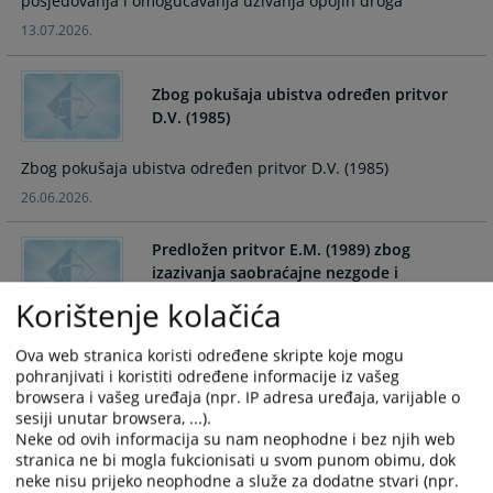
posjedovanja i omogućavanja uživanja opojih droga
calendar
calendar
13.07.2026.
and
and
select
select
a
a
Zbog pokušaja ubistva određen pritvor
date.
date.
D.V. (1985)
Press
Press
the
the
Zbog pokušaja ubistva određen pritvor D.V. (1985)
question
question
26.06.2026.
mark
mark
key
key
Predložen pritvor E.M. (1989) zbog
to
to
izazivanja saobraćajne nezgode i
get
get
nepružanja pomoći povrijeđenom licu
the
the
Korištenje kolačića
keyboard
keyboard
Predložen pritvor E.M. (1989) zbog izazivanja saobraćajne
shortcuts
shortcuts
Ova web stranica koristi određene skripte koje mogu
nezgode i nepružanja pomoći povrijeđenom licu
pohranjivati i koristiti određene informacije iz vašeg
for
for
22.06.2026.
browsera i vašeg uređaja (npr. IP adresa uređaja, varijable o
changing
changing
sesiji unutar browsera, ...).
dates.
dates.
Neke od ovih informacija su nam neophodne i bez njih web
Predložen pritvor G.P. (1989.) i I.K. (1991.)
stranica ne bi mogla fukcionisati u svom punom obimu, dok
koji su uhapšeni u akciji „Fingiranje 2“
neke nisu prijeko neophodne a služe za dodatne stvari (npr.