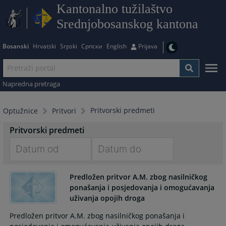
Kantonalno tužilaštvo
Srednjobosanskog kantona
Bosanski
Hrvatski
Srpski
Српски
English
Prijava
Napredna pretraga
Pritvorski predmeti
Optužnice
Pritvori
Pritvorski predmeti
Navigate
Navigate
forward
forward
Predložen pritvor A.M. zbog nasilničkog
ponašanja i posjedovanja i omogućavanja
to
to
uživanja opojih droga
interact
interact
with
with
Predložen pritvor A.M. zbog nasilničkog ponašanja i
the
the