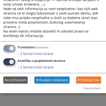
sesiji unutar browsera, ...).
Neke od ovih informacija su nam neophodne i bez njih web
stranica ne bi mogla fukcionisati u svom punom obimu, dok
neke nisu prijeko neophodne a služe za dodatne stvari (npr.
procjenu nivoa posjećenosti, budućeg usavršavanja
stranice...).
Na ovom mjestu možete dozvoliti ili uskratiti pravo na
korištenje tih informacija.
Translation
(obavezna)
↓
2
Servisi treće strane
Analitika o posjećenosti stranica
↓
2
Servisi treće strane
Ne prihvatam
Prihvatam odabrane
Prihvatam sve
Pokreće Klaro!