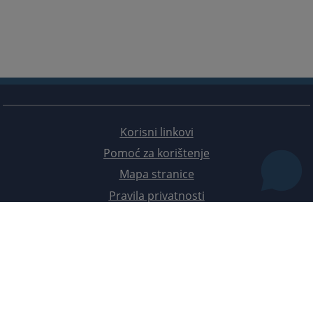
Korisni linkovi
Pomoć za korištenje
Mapa stranice
Pravila privatnosti
Redizajn web stranice je finansirala Evropska unija. Za njen sadržaj isključivo je odgovorno
Visoko sudsko i tužilačko vijeće BiH i ona ne odražava nužno stavove Evropske unije.