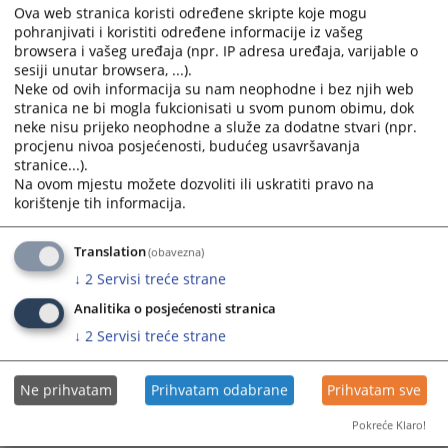
calendar
calendar
Ova web stranica koristi određene skripte koje mogu
pohranjivati i koristiti određene informacije iz vašeg
Plan nabavki za 2026.godinu
and
and
browsera i vašeg uređaja (npr. IP adresa uređaja, varijable o
16.01.2026.
select
select
sesiji unutar browsera, ...).
a
a
Neke od ovih informacija su nam neophodne i bez njih web
PREČIŠĆENI PLAN NABAVKI ZA 2025. GODINU
date.
date.
stranica ne bi mogla fukcionisati u svom punom obimu, dok
01.12.2025.
Press
Press
neke nisu prijeko neophodne a služe za dodatne stvari (npr.
the
the
procjenu nivoa posjećenosti, budućeg usavršavanja
Izmjena plana nabavke za 2025. godinu
stranice...).
question
question
21.11.2025.
Na ovom mjestu možete dozvoliti ili uskratiti pravo na
mark
mark
korištenje tih informacija.
key
key
Prećiščeni tekst Plana nabavki za 2025.godinu
to
to
21.08.2025.
Translation
get
get
(obavezna)
the
the
↓
2
Servisi treće strane
keyboard
keyboard
Analitika o posjećenosti stranica
shortcuts
shortcuts
↓
2
Servisi treće strane
for
for
changing
changing
dates.
dates.
Ne prihvatam
Prihvatam odabrane
Prihvatam sve
Pokreće Klaro!