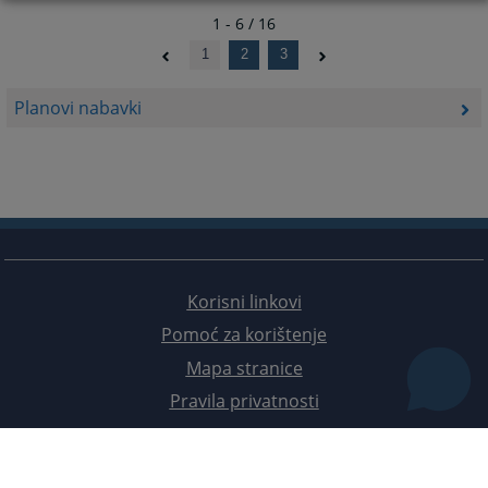
1 - 6 / 16
1
2
3
Planovi nabavki
Korisni linkovi
Pomoć za korištenje
Mapa stranice
Pravila privatnosti