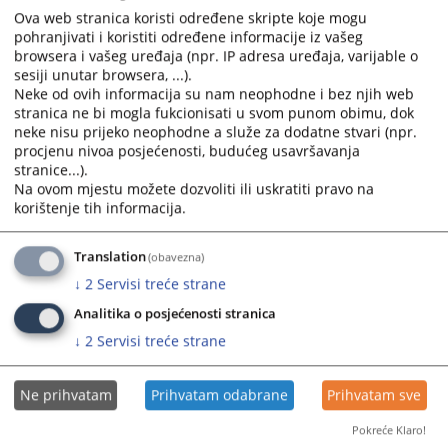
calendar
calendar
Ova web stranica koristi određene skripte koje mogu
Odluka o izboru 2025_2
and
and
pohranjivati i koristiti određene informacije iz vašeg
24.04.2025.
select
select
browsera i vašeg uređaja (npr. IP adresa uređaja, varijable o
sesiji unutar browsera, ...).
a
a
Neke od ovih informacija su nam neophodne i bez njih web
Odluka o izboru 2025_1
date.
date.
stranica ne bi mogla fukcionisati u svom punom obimu, dok
08.04.2025.
Press
Press
neke nisu prijeko neophodne a služe za dodatne stvari (npr.
the
the
procjenu nivoa posjećenosti, budućeg usavršavanja
question
question
stranice...).
mark
mark
Na ovom mjestu možete dozvoliti ili uskratiti pravo na
korištenje tih informacija.
key
key
to
to
get
get
Translation
(obavezna)
the
the
↓
2
Servisi treće strane
keyboard
keyboard
Analitika o posjećenosti stranica
shortcuts
shortcuts
↓
2
Servisi treće strane
for
for
changing
changing
dates.
dates.
Ne prihvatam
Prihvatam odabrane
Prihvatam sve
Pokreće Klaro!