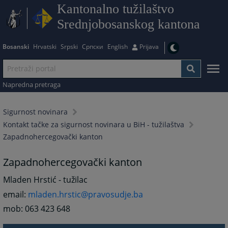
Kantonalno tužilaštvo
Srednjobosanskog kantona
Bosanski
Hrvatski
Srpski
Српски
English
Prijava
Napredna pretraga
Sigurnost novinara
Kontakt tačke za sigurnost novinara u BiH - tužilaštva
Zapadnohercegovački kanton
Zapadnohercegovački kanton
Mladen Hrstić - tužilac
email:
mladen.hrstic@pravosudje.ba
mob: 063 423 648