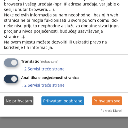
browsera i vašeg uređaja (npr. IP adresa uređaja, varijable o
sesiji unutar browsera, ...).
Neke od ovih informacija su nam neophodne i bez njih web
stranica ne bi mogla fukcionisati u svom punom obimu, dok
neke nisu prijeko neophodne a služe za dodatne stvari (npr.
procjenu nivoa posjećenosti, budućeg usavršavanja
stranice...).
Na ovom mjestu možete dozvoliti ili uskratiti pravo na
korištenje tih informacija.
Translation
(obavezna)
↓
2
Servisi treće strane
Analitika o posjećenosti stranica
↓
2
Servisi treće strane
Ne prihvatam
Prihvatam odabrane
Prihvatam sve
Pokreće Klaro!