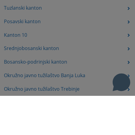
Tuzlanski kanton
Posavski kanton
Kanton 10
Srednjobosanski kanton
Bosansko-podrinjski kanton
Okružno javno tužilaštvo Banja Luka
Okružno javno tužilaštvo Trebinje
Okružno javno tužilaštvo Istočno Sarajevo
Okružno javno tužilaštvo Prijedor
Okružno javno tužilaštvo Bijeljina