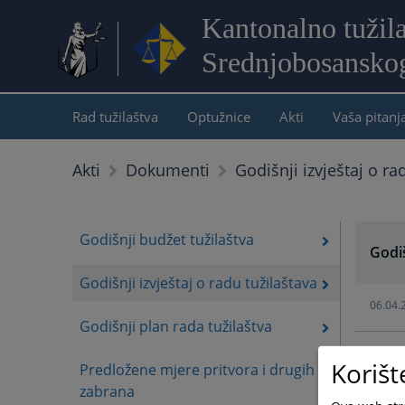
Kantonalno tužil
Srednjobosansko
Rad tužilaštva
Optužnice
Akti
Vaša pitanj
Godišnji izvještaj o ra
Akti
Dokumenti
Godišnji budžet tužilaštva
Godiš
Godišnji izvještaj o radu tužilaštava
06.04.
Godišnji plan rada tužilaštva
23.04.
Korišt
Predložene mjere pritvora i drugih
zabrana