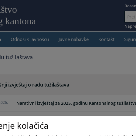
Bosan
aštvo
g kantona
Idi
na
Napre
sadržaj
a
Odnosi s javnošću
Javne nabavke
Kontakt
Sigur
du tužilaštava
nji izvještaj o radu tužilaštava
2026.
Narativni izvještaj za 2025. godinu Kantonalnog tužilaštv
2025.
Narativni izvještaj za 2024. godinu Kantonalnog tužilaštv
enje kolačića