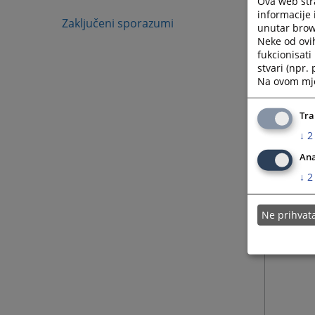
Ova web stra
informacije 
Zaključeni sporazumi
unutar brows
Neke od ovi
fukcionisat
stvari (npr.
Na ovom mjes
Tra
↓
2
Ana
↓
2
Ne prihva