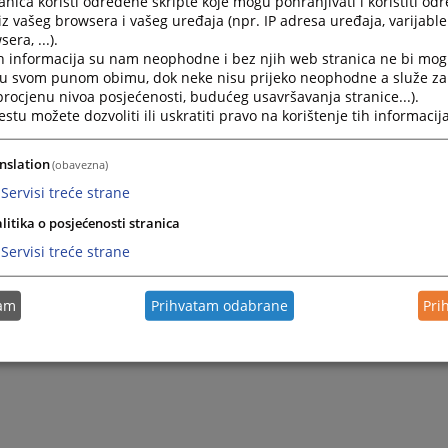
nica koristi određene skripte koje mogu pohranjivati i koristiti od
iz vašeg browsera i vašeg uređaja (npr. IP adresa uređaja, varijable 
era, ...).
h informacija su nam neophodne i bez njih web stranica ne bi mog
i u svom punom obimu, dok neke nisu prijeko neophodne a služe z
 procjenu nivoa posjećenosti, budućeg usavršavanja stranice...).
tu možete dozvoliti ili uskratiti pravo na korištenje tih informacija
nslation
(obavezna)
Servisi treće strane
litika o posjećenosti stranica
Servisi treće strane
tam
Prihvatam odabrane
Pri