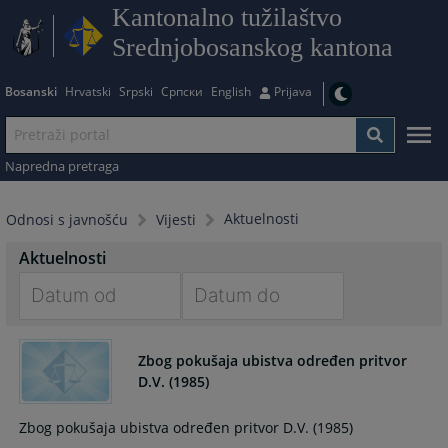
Kantonalno tužilaštvo
Srednjobosanskog kantona
Bosanski
Hrvatski
Srpski
Српски
English
Prijava
Napredna pretraga
Aktuelnosti
Odnosi s javnošću
Vijesti
Aktuelnosti
Navigate
Navigate
forward
forward
Zbog pokušaja ubistva određen pritvor
to
to
D.V. (1985)
interact
interact
with
with
Zbog pokušaja ubistva određen pritvor D.V. (1985)
the
the