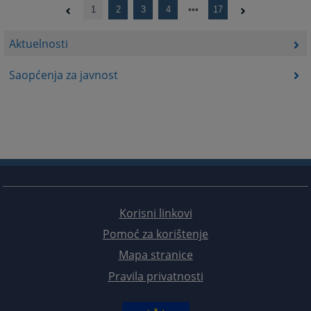
1
2
3
4
17
Aktuelnosti
Saopćenja za javnost
Korisni linkovi
Pomoć za korištenje
Mapa stranice
Pravila privatnosti