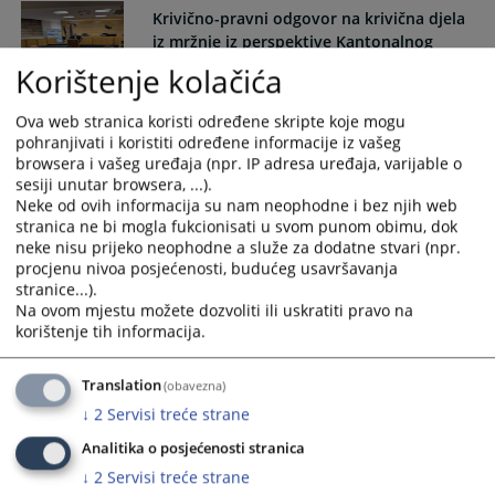
Krivično-pravni odgovor na krivična djela
iz mržnje iz perspektive Kantonalnog
tužilaštva SBK
Korištenje kolačića
Krivično-pravni odgovor na krivična djela iz mržnje iz
Ova web stranica koristi određene skripte koje mogu
perspektive Kantonalnog tužilaštva SBK
pohranjivati i koristiti određene informacije iz vašeg
10.06.2026.
browsera i vašeg uređaja (npr. IP adresa uređaja, varijable o
sesiji unutar browsera, ...).
Neke od ovih informacija su nam neophodne i bez njih web
Održan sastanak pravosudnih institucija
stranica ne bi mogla fukcionisati u svom punom obimu, dok
Srednjobosanskog kantona o zakonitosti
neke nisu prijeko neophodne a služe za dodatne stvari (npr.
dokaza u krivičnom postupku
procjenu nivoa posjećenosti, budućeg usavršavanja
stranice...).
Održan sastanak pravosudnih institucija Srednjobosanskog
Na ovom mjestu možete dozvoliti ili uskratiti pravo na
kantona o zakonitosti dokaza u krivičnom postupku
korištenje tih informacija.
09.06.2026.
Translation
(obavezna)
↓
2
Servisi treće strane
Saopštenje za javnost
Analitika o posjećenosti stranica
↓
2
Servisi treće strane
Dana 18.05.2026.godine, u 07.55 sati, u mjestu Jehovac,