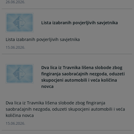
26.06.2026.
calendar
calendar
and
and
select
select
Lista izabranih povjerljivih savjetnika
a
a
date.
date.
Press
Press
Lista izabranih povjerljivih savjetnika
the
the
15.06.2026.
question
question
mark
mark
key
key
Dva lica iz Travnika lišena slobode zbog
to
to
fingiranja saobraćajnih nezgoda, oduzeti
get
get
skupocjeni automobili i veća količina
the
the
keyboard
keyboard
shortcuts
shortcuts
for
for
Dva lica iz Travnika lišena slobode zbog fingiranja
changing
changing
saobraćajnih nezgoda, oduzeti skupocjeni automobili i veća
dates.
dates.
15.06.2026.