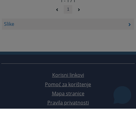
1 - 1 / 1
1
Slike
Korisni linkovi
Pomoć za korištenje
Mapa stranice
Pravila privatnosti