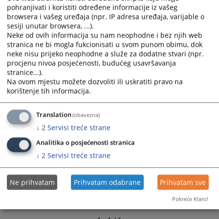
and
and
pohranjivati i koristiti određene informacije iz vašeg
browsera i vašeg uređaja (npr. IP adresa uređaja, varijable o
select
select
sesiji unutar browsera, ...).
a
a
Neke od ovih informacija su nam neophodne i bez njih web
date.
date.
stranica ne bi mogla fukcionisati u svom punom obimu, dok
Press
Press
neke nisu prijeko neophodne a služe za dodatne stvari (npr.
the
the
procjenu nivoa posjećenosti, budućeg usavršavanja
question
question
stranice...).
Na ovom mjestu možete dozvoliti ili uskratiti pravo na
mark
mark
korištenje tih informacija.
key
key
to
to
get
get
Translation
(obavezna)
the
the
↓
2
Servisi treće strane
keyboard
keyboard
Analitika o posjećenosti stranica
shortcuts
shortcuts
↓
2
Servisi treće strane
for
for
changing
changing
dates.
dates.
Ne prihvatam
Prihvatam odabrane
Prihvatam sve
Pokreće Klaro!