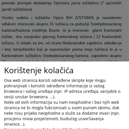
prestala postojati dotadašnja Općinska javna tužilaštva (7 općinskih
javnih tužilaštava) .
Visoko sudsko i tužilačko Vijeće
BiH (VSTVBiH) je navedenom
odlukom imenovalo ukupno 15 tužilaca za područje Srednjobosanskog
kantona/Kantona središnje Bosne
te je imenovan
glavni Kantonalni
tužilac, dva zamjenika glavnog Kantonalnog tužioca i 12 Kantonalnih
tužioca. U skladu sa tim, od strane Međunarodne zajednice
određen je
i broj namještenika koji je uspostavljen prema broju tužilaca te je u
Kantonalnom tužilaštvu Srednjobosanskog kantona
zaposleno ukupno
23 zaposlenika koji obavljaju sve poslove unutar Kantonalnog tužilaštva
Korištenje kolačića
.
Sjedište Kantonalnog tužilaštva uspostavljeno je u Travniku .
Ova web stranica koristi određene skripte koje mogu
pohranjivati i koristiti određene informacije iz vašeg
browsera i vašeg uređaja (npr. IP adresa uređaja, varijable o
Osnovna funkcija Kantonalnog tužilaštva Srednjobosanskog kantona
sesiji unutar browsera, ...).
kao samostalnog državnog organa, jeste da preduzima Zakonom
Neke od ovih informacija su nam neophodne i bez njih web
propisane mjere protiv počinilaca krivičnih djela i obavljanje drugih
stranica ne bi mogla fukcionisati u svom punom obimu, dok
poslova određenih Zakonom.
neke nisu prijeko neophodne a služe za dodatne stvari (npr.
procjenu nivoa posjećenosti, budućeg usavršavanja
Reforme izvršene u oblasti krivičnog zakonodavstva pred Kantonalno
stranice...).
tužilaštvo su stavile mnoge zadatke i obaveze, te odredile drugačiju