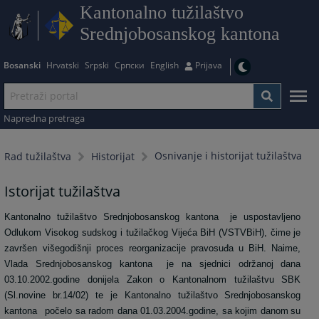
Kantonalno tužilaštvo
Srednjobosanskog kantona
Bosanski
Hrvatski
Srpski
Српски
English
Prijava
Napredna pretraga
Osnivanje i historijat tužilaštva
Rad tužilaštva
Historijat
Istorijat tužilaštva
Kantonalno tužilaštvo Srednjobosanskog kantona
je uspostavljeno
Odlukom Visokog sudskog i tužilačkog Vijeća
BiH (VSTVBiH), čime je
završen višegodišnji proces reorganizacije pravosuđa u BiH. Naime,
Vlada Srednjobosanskog kantona
je na sjednici održanoj dana
03.10.2002.godine donijela Zakon o Kantonalnom tužilaštvu SBK
(Sl.novine br.14/02) te je Kantonalno tužilaštvo Srednjobosanskog
kantona
počelo sa radom dana 01.03.2004.godine, sa kojim danom
su