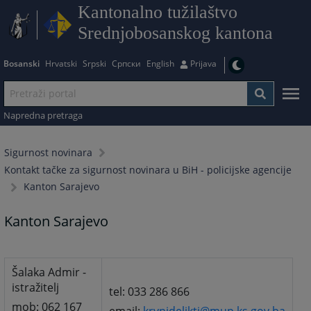
Kantonalno tužilaštvo
Srednjobosanskog kantona
Bosanski
Hrvatski
Srpski
Српски
English
Prijava
Napredna pretraga
Sigurnost novinara
Kontakt tačke za sigurnost novinara u BiH - policijske agencije
Kanton Sarajevo
Kanton Sarajevo
Šalaka Admir -
istražitelj
tel: 033 286 866
mob: 062 167