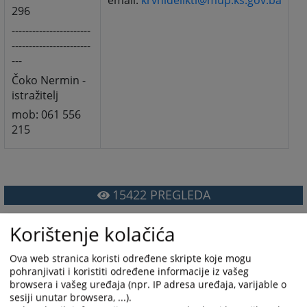
email:
krvnidelikti@mup.ks.gov.ba
296
-----------------------
-----------------------
---
Čoko Nermin -
istražitelj
mob: 061 556
215
15422
PREGLEDA
Korištenje kolačića
Ova web stranica koristi određene skripte koje mogu
pohranjivati i koristiti određene informacije iz vašeg
browsera i vašeg uređaja (npr. IP adresa uređaja, varijable o
sesiji unutar browsera, ...).