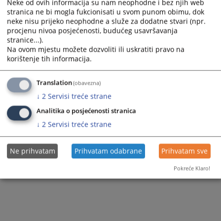
Neke od ovih informacija su nam neophodne i bez njih web
stranica ne bi mogla fukcionisati u svom punom obimu, dok
neke nisu prijeko neophodne a služe za dodatne stvari (npr.
procjenu nivoa posjećenosti, budućeg usavršavanja
stranice...).
Na ovom mjestu možete dozvoliti ili uskratiti pravo na
korištenje tih informacija.
Translation
(obavezna)
↓
2
Servisi treće strane
Analitika o posjećenosti stranica
↓
2
Servisi treće strane
Ne prihvatam
Prihvatam odabrane
Prihvatam sve
Pokreće Klaro!