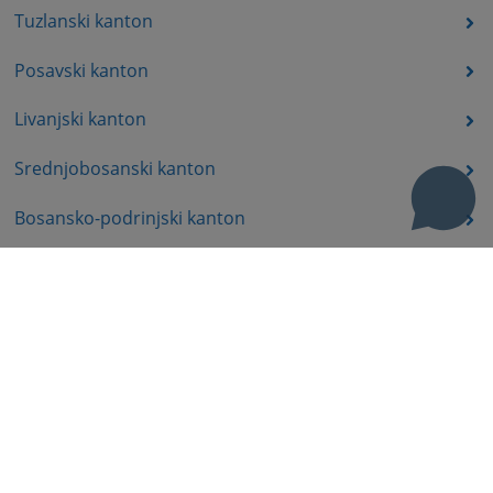
Tuzlanski kanton
Posavski kanton
Livanjski kanton
Srednjobosanski kanton
Bosansko-podrinjski kanton
Prateći dokumenti
Korisni linkovi
Pomoć za korištenje
Mapa stranice