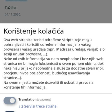
Tužilac
04.11.2020.
Korištenje kolačića
Sulejman Selimović - Odjel I
Ova web stranica koristi određene skripte koje mogu
pohranjivati i koristiti određene informacije iz vašeg
Tužilac
browsera i vašeg uređaja (npr. IP adresa uređaja, varijable o
sesiji unutar browsera, ...).
Neke od ovih informacija su nam neophodne i bez njih web
Nevenka Čorić - Šefica odjela II za
stranica ne bi mogla fukcionisati u svom punom obimu, dok
organizovani kriminal, korupciju i
neke nisu prijeko neophodne a služe za dodatne stvari (npr.
privredni kriminal sa poreskim utajama,
procjenu nivoa posjećenosti, budućeg usavršavanja
maloljetnički, imovinski i saobraćajni
stranice...).
delikti
Na ovom mjestu možete dozvoliti ili uskratiti pravo na
korištenje tih informacija.
Zamjenica Glavnog kantonalnog tužioca
04.11.2020.
Translation
(obavezna)
↓
2
Servisi treće strane