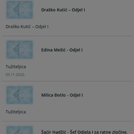
and
and
Draško Kutić – Odjel I
select
select
a
a
date.
date.
Draško Kutić – Odjel I
Press
Press
the
the
question
question
Edina Mešić - Odjel I
mark
mark
key
key
to
to
Tužiteljica
get
get
05.11.2020.
the
the
keyboard
keyboard
shortcuts
shortcuts
Milica Đotlo - Odjel I
for
for
changing
changing
dates.
dates.
Tužiteljica
Šaćir Hadžić - Šef Odjela I za ratne zločine,