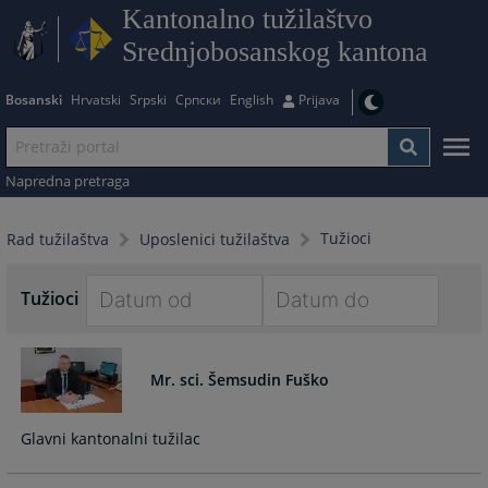
Kantonalno tužilaštvo
Srednjobosanskog kantona
Bosanski
Hrvatski
Srpski
Српски
English
Prijava
Napredna pretraga
Tužioci
Rad tužilaštva
Uposlenici tužilaštva
Tužioci
Navigate
Navigate
forward
forward
Mr. sci. Šemsudin Fuško
to
to
interact
interact
with
with
Glavni kantonalni tužilac
the
the
calendar
calendar