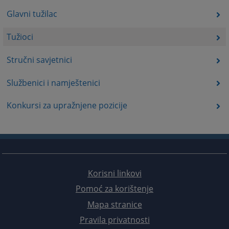
Glavni tužilac
Tužioci
Stručni savjetnici
Službenici i namještenici
Konkursi za upražnjene pozicije
Korisni linkovi
Pomoć za korištenje
Mapa stranice
Pravila privatnosti