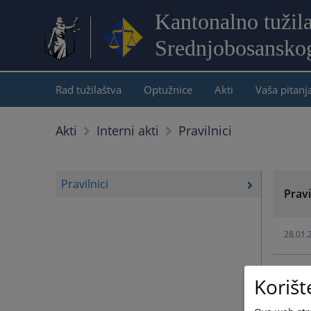
Kantonalno tužil
Srednjobosansko
Rad tužilaštva
Optužnice
Akti
Vaša pitanj
Pravilnici
Akti
Interni akti
Pravilnici
Pravi
28.01.
03.10.
Korišt