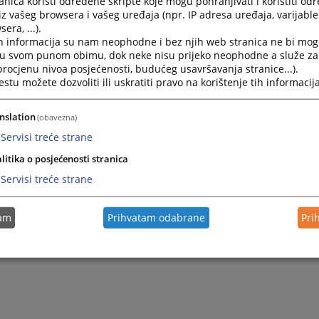
nica koristi određene skripte koje mogu pohranjivati i koristiti od
2024.
iz vašeg browsera i vašeg uređaja (npr. IP adresa uređaja, varijable 
Odluka o razvrstavanju i načinu uplate javnih vlastitih p
era, ...).
h informacija su nam neophodne i bez njih web stranica ne bi mog
2022.
Pravilnik o unutrašnjoj organizaciji i sistematizaciji radn
i u svom punom obimu, dok neke nisu prijeko neophodne a služe z
 procjenu nivoa posjećenosti, budućeg usavršavanja stranice...).
tu možete dozvoliti ili uskratiti pravo na korištenje tih informacija
2012.
Pravilnik o postupanju po zahtjevu za pristup informaci
nslation
(obavezna)
2010.
Pravilnici
Servisi treće strane
litika o posjećenosti stranica
Servisi treće strane
tam
Prihvatam odabrane
Pri