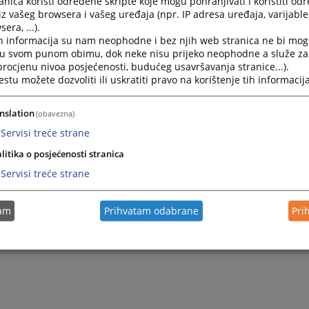
nica koristi određene skripte koje mogu pohranjivati i koristiti od
2024.
iz vašeg browsera i vašeg uređaja (npr. IP adresa uređaja, varijable 
Odluka o razvrstavanju i načinu uplate javnih vlastitih p
era, ...).
h informacija su nam neophodne i bez njih web stranica ne bi mog
2022.
Pravilnik o unutrašnjoj organizaciji i sistematizaciji radn
i u svom punom obimu, dok neke nisu prijeko neophodne a služe z
 procjenu nivoa posjećenosti, budućeg usavršavanja stranice...).
tu možete dozvoliti ili uskratiti pravo na korištenje tih informacija
2012.
Pravilnik o postupanju po zahtjevu za pristup informaci
nslation
(obavezna)
2010.
Pravilnici
Servisi treće strane
litika o posjećenosti stranica
Servisi treće strane
tam
Prihvatam odabrane
Pri