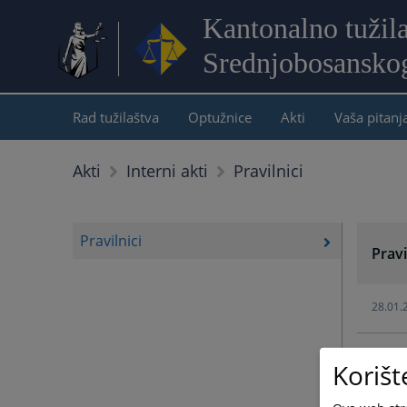
Kantonalno tužil
Srednjobosansko
Rad tužilaštva
Optužnice
Akti
Vaša pitanj
Pravilnici
Akti
Interni akti
Pravilnici
Pravi
28.01.
03.10.
Korišt