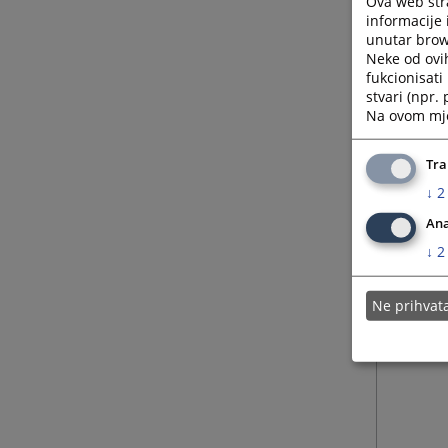
Ova web stra
informacije 
unutar brows
Neke od ovi
fukcionisat
stvari (npr.
Na ovom mjes
Tra
↓
2
Ana
↓
2
Ne prihva