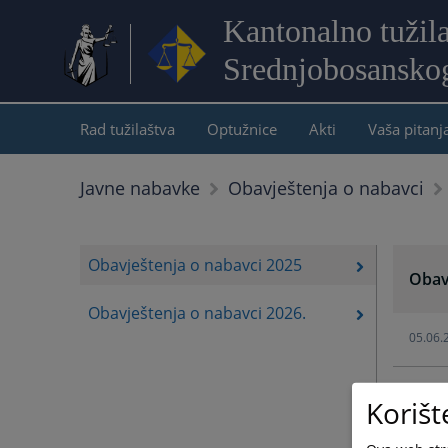
Kantonalno tužil
Srednjobosansko
Rad tužilaštva
Optužnice
Akti
Vaša pitanj
Javne nabavke
Obavještenja o nabavci
Obavještenja o nabavci 2025
Obav
Obavještenja o nabavci 2026.
05.06.
21.05.
Korišt
13.05.