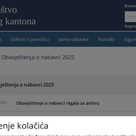
Bosan
aštvo
g kantona
Idi
na
Napre
sadržaj
a
Odnosi s javnošću
Javne nabavke
Kontakt
Sigur
Obavještenja o nabavci 2025
ještenja o nabavci 2025
2025.
Obavještenje o nabavci regala za arhivu
2025.
Obavještenje o nabavci regala za arhivu
enje kolačića
2025.
Obavještenje o nabavci putničkog motornog vozila- dvije