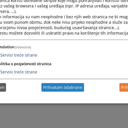
nica koristi određene skripte koje mogu pohranjivati i koristiti od
iz vašeg browsera i vašeg uređaja (npr. IP adresa uređaja, varijable 
era, ...).
h informacija su nam neophodne i bez njih web stranica ne bi mog
i u svom punom obimu, dok neke nisu prijeko neophodne a služe z
 procjenu nivoa posjećenosti, budućeg usavršavanja stranice...).
tu možete dozvoliti ili uskratiti pravo na korištenje tih informacija
nslation
(obavezna)
Servisi treće strane
litika o posjećenosti stranica
Servisi treće strane
tam
Prihvatam odabrane
Pri