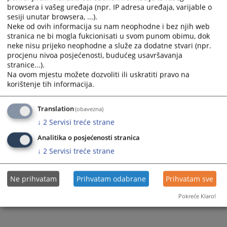
browsera i vašeg uređaja (npr. IP adresa uređaja, varijable o
sesiji unutar browsera, ...).
Neke od ovih informacija su nam neophodne i bez njih web
stranica ne bi mogla fukcionisati u svom punom obimu, dok
neke nisu prijeko neophodne a služe za dodatne stvari (npr.
procjenu nivoa posjećenosti, budućeg usavršavanja
stranice...).
Na ovom mjestu možete dozvoliti ili uskratiti pravo na
korištenje tih informacija.
Translation
(obavezna)
↓
2
Servisi treće strane
Analitika o posjećenosti stranica
↓
2
Servisi treće strane
Ne prihvatam
Prihvatam odabrane
Prihvatam sve
Pokreće Klaro!