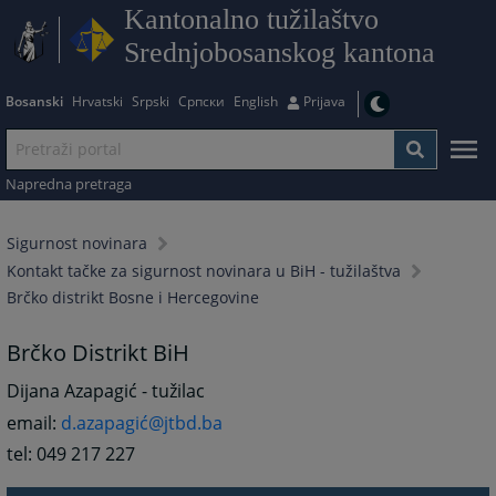
Kantonalno tužilaštvo
Srednjobosanskog kantona
Bosanski
Hrvatski
Srpski
Српски
English
Prijava
Napredna pretraga
Sigurnost novinara
Kontakt tačke za sigurnost novinara u BiH - tužilaštva
Brčko distrikt Bosne i Hercegovine
Brčko Distrikt BiH
Dijana Azapagić - tužilac
email:
d.azapagić@jtbd.ba
tel: 049 217 227