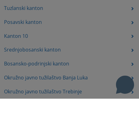
Tuzlanski kanton
Posavski kanton
Kanton 10
Srednjobosanski kanton
Bosansko-podrinjski kanton
Okružno javno tužilaštvo Banja Luka
Okružno javno tužilaštvo Trebinje
Okružno javno tužilaštvo Istočno Sarajevo
Okružno javno tužilaštvo Prijedor
Okružno javno tužilaštvo Bijeljina