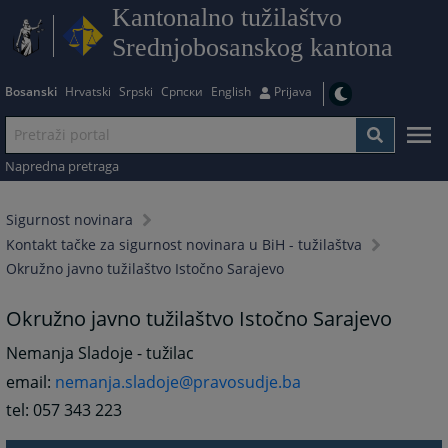
Kantonalno tužilaštvo
Srednjobosanskog kantona
Bosanski
Hrvatski
Srpski
Српски
English
Prijava
Napredna pretraga
Sigurnost novinara
Kontakt tačke za sigurnost novinara u BiH - tužilaštva
Okružno javno tužilaštvo Istočno Sarajevo
Okružno javno tužilaštvo Istočno Sarajevo
Nemanja Sladoje - tužilac
email:
nemanja.sladoje@pravosudje.ba
tel: 057 343 223