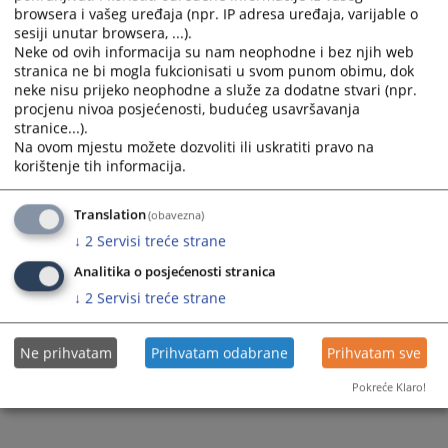
browsera i vašeg uređaja (npr. IP adresa uređaja, varijable o
sesiji unutar browsera, ...).
Neke od ovih informacija su nam neophodne i bez njih web
stranica ne bi mogla fukcionisati u svom punom obimu, dok
neke nisu prijeko neophodne a služe za dodatne stvari (npr.
procjenu nivoa posjećenosti, budućeg usavršavanja
stranice...).
Na ovom mjestu možete dozvoliti ili uskratiti pravo na
korištenje tih informacija.
Translation
(obavezna)
↓
2
Servisi treće strane
Analitika o posjećenosti stranica
↓
2
Servisi treće strane
Ne prihvatam
Prihvatam odabrane
Prihvatam sve
Pokreće Klaro!