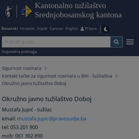
Kantonalno tužilaštvo
Srednjobosanskog kantona
Bosanski
Hrvatski
Srpski
Српски
English
Prijava
Napredna pretraga
Sigurnost novinara
Kontakt tačke za sigurnost novinara u BiH - tužilaštva
Okružno javno tužilaštvo Doboj
Okružno javno tužilaštvo Doboj
Mustafa Jupić - tužilac
email:
mustafa.jupic@pravosudje.ba
tel: 053 201 900
mob: 061 302 890