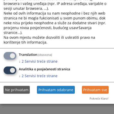
browsera i vašeg uređaja (npr. IP adresa uređaja, varijable o
sesiji unutar browsera, ...).
Neke od ovih informacija su nam neophodne i bez njih web
stranica ne bi mogla fukcionisati u svom punom obimu, dok
neke nisu prijeko neophodne a služe za dodatne stvari (npr.
procjenu nivoa posjećenosti, budućeg usavršavanja
stranice...).
Na ovom mjestu možete dozvoliti ili uskratiti pravo na
korištenje tih informacija.
Translation
(obavezna)
↓
2
Servisi treće strane
Analitika o posjećenosti stranica
↓
2
Servisi treće strane
Ne prihvatam
Prihvatam odabrane
Prihvatam sve
Pokreće Klaro!