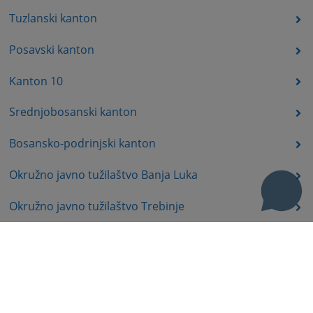
Tuzlanski kanton
Posavski kanton
Kanton 10
Srednjobosanski kanton
Bosansko-podrinjski kanton
Okružno javno tužilaštvo Banja Luka
Okružno javno tužilaštvo Trebinje
Okružno javno tužilaštvo Istočno Sarajevo
Okružno javno tužilaštvo Prijedor
Okružno javno tužilaštvo Bijeljina