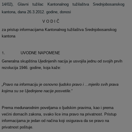
14/02), Glavni tužilac Kantonalnog tužilaštva Srednjobosanskog
kantona, dana 26.3.2012. godine, donosi
V O D I
Č
za pristup informacijama Kantonalnog tužilaštva Srednjobosanskog
kantona
1.
UVODNE NAPOMENE
Generalna skupština Ujedinjenih nacija je usvojila jednu od svojih prvih
rezolucija 1946. godine, koja kaže:
„Pravo na informaciju je osnovno ljudsko pravo i ...mjerilo svih prava
kojima su se Ujedinjene nacije posvetile
.“
Prema međunarodnim poveljama o ljudskim pravima, kao i prema
većini domacih zakona, svako lice ima pravo na privatnost. Pristup
informacijama je jedan od načina koji osigurava da se pravo na
privatnost poštuje.