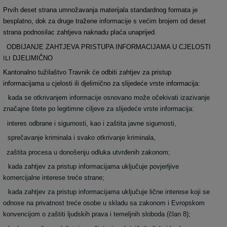
Prvih deset strana umnožavanja materijala standardnog formata je
besplatno, dok za druge tražene informacije s ve
ć
im brojem od deset
strana podnosilac zahtjeva naknadu pla
ć
a unaprijed.
ODBIJANJE ZAHTJEVA PRISTUPA INFORMACIJAMA U CJELOSTI
ILI
DJELIMIČNO
Kantonalno tužilaštvo Travnik će odbiti zahtjev za pristup
informacijama u cjelosti ili djelimično za slijedeće vrste informacija:
k
ada se otkrivanjem informacije osnovano može očekivati izazivanje
značajne štete po legitimne ciljeve za slijedeće vrste informacija:
interes odbrane i sigurnosti, kao i zaštita javne sigurnosti,
sprečavanje kriminala i svako otkrivanje kriminala,
zaštita procesa u donošenju odluka utvrđenih zakonom;
kada zahtjev za pristup informacijama uključuje povjerljive
komercijalne interese treće strane;
kada zahtjev za pristup informacijama uključuje lične interese koji se
odnose na privatnost treće osobe u skladu sa zakonom i Evropskom
konvencijom o zaštiti ljudskih prava i temeljnih sloboda (član 8);