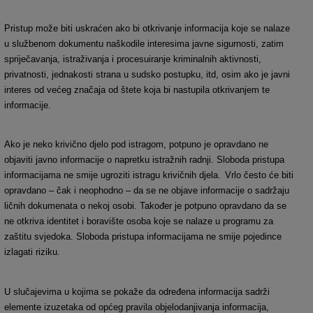
Pristup može biti uskraćen ako bi otkrivanje informacija koje se nalaze
u službenom dokumentu naškodile interesima javne sigurnosti, zatim
spriječavanja, istraživanja i procesuiranje kriminalnih aktivnosti,
privatnosti, jednakosti strana u sudsko postupku, itd, osim ako je javni
interes od većeg značaja od štete koja bi nastupila otkrivanjem te
informacije.
Ako je neko krivično djelo pod istragom, potpuno je opravdano ne
objaviti javno informacije o napretku istražnih radnji. Sloboda pristupa
informacijama ne smije ugroziti istragu krivičnih djela.
Vrlo često će biti
opravdano – čak i neophodno – da se ne objave informacije o sadržaju
ličnih dokumenata o nekoj osobi. Također je potpuno opravdano da se
ne otkriva identitet i boravište osoba koje se nalaze u programu za
zaštitu svjedoka. Sloboda pristupa informacijama ne smije pojedince
izlagati riziku.
U slučajevima u kojima se pokaže da određena informacija sadrži
elemente izuzetaka od općeg pravila objelodanjivanja informacija,