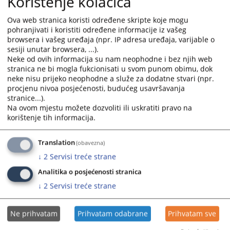
Korištenje kolačića
Zahtjev se podnosi na jednom od jezika koji su u službenoj upotrebi u
Fedreaciji Bosne i Hercegovine. Isti treba jasno precizirati, te navesti
Ova web stranica koristi određene skripte koje mogu
naziv traženog dokumenta, datum njegovog nastanka, adresanta, ili
pohranjivati i koristiti određene informacije iz vašeg
browsera i vašeg uređaja (npr. IP adresa uređaja, varijable o
dati druge podatke koji omogućavaju Kantonalnom tužilaštvu Travnik
sesiji unutar browsera, ...).
da što lakše pronađe dokumente koji sadrže tražene informacije.
Neke od ovih informacija su nam neophodne i bez njih web
Ako zahtjev nije podnesen na obrascu i u propisanoj formi i ne sadrži
stranica ne bi mogla fukcionisati u svom punom obimu, dok
podatke koji mogu identificirati traženu informaciju, službenik
neke nisu prijeko neophodne a služe za dodatne stvari (npr.
Kantonalnog tužilaštva Travnik nadležan za informiranje će u roku od
procjenu nivoa posjećenosti, budućeg usavršavanja
stranice...).
osam dana od dana prijema zahtjeva, rješenjem obavijestiti podnosioca
Na ovom mjestu možete dozvoliti ili uskratiti pravo na
zahtjeva da njegov zahtjev ne može biti obrađen.
korištenje tih informacija.
5. Postupanje u situaciji kada Kantonalno tužilaštvo Travnik ne posjeduje
informaciju
Translation
(obavezna)
U slu
č
aju da Kantonalno tužilaštvo Travnik ne raspolaže informacijama
↓
2
Servisi treće strane
koje su tražene zahtjevom, kao i u slu
č
aju da nema pristup traženoj
Analitika o posjećenosti stranica
informaciji, Kantonalno tužilaštvo Travnik
ć
e u roku od osam dana po
prijemu zahtjeva isti proslijediti instituciji ili pravnoj osobi za koju
↓
2
Servisi treće strane
smatra da može postupiti po podnesenom zahtjevu. O navedenom
Kantonalno tužilaštvo Travnik obavještava podnosioca zahtjeva.
Ne prihvatam
Prihvatam odabrane
Prihvatam sve
. Rok za dobivanje informacija