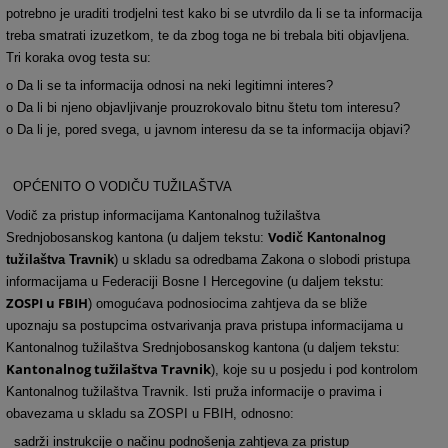
potrebno je uraditi trodjelni test kako bi se utvrdilo da li se ta informacija
treba smatrati izuzetkom, te da zbog toga ne bi trebala biti objavljena.
Tri koraka ovog testa su:
o Da li se ta informacija odnosi na neki legitimni interes?
o Da li bi njeno objavljivanje prouzrokovalo bitnu štetu tom interesu?
o Da li je, pored svega, u javnom interesu da se ta informacija objavi?
OPĆENITO O VODIČU TUŽILAŠTVA
Vodi
č
za pristup informacijama Kantonalnog tužilaštva
Vodi
Srednjobosanskog kantona (u daljem tekstu:
č Kantonalnog
tužilaštva Travnik
) u skladu sa odredbama Zakona o slobodi pristupa
informacijama u Federaciji Bosne I Hercegovine (u daljem tekstu:
ZOSPI u FBIH
) omogu
ć
ava podnosiocima zahtjeva da se bliže
upoznaju sa postupcima ostvarivanja prava pristupa informacijama u
Kantonalnog tužilaštva Srednjobosanskog kantona (u daljem tekstu:
Kantonalnog tužilaštva Travnik
), koje su u posjedu i pod kontrolom
Kantonalnog tužilaštva Travnik. Isti pruža informacije o pravima i
obavezama u skladu sa ZOSPI u FBIH, odnosno:
sadrži instrukcije o načinu podnošenja zahtjeva za pristup