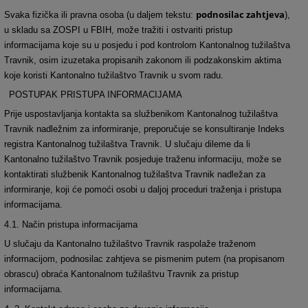
podnosilac zahtjeva
Svaka fizi
č
ka ili pravna osoba (u daljem tekstu:
),
u skladu sa ZOSPI u FBIH, može tražiti i ostvariti pristup
informacijama koje su u posjedu i pod kontrolom Kantonalnog tužilaštva
Travnik, osim izuzetaka propisanih zakonom ili podzakonskim aktima
koje koristi Kantonalno tužilaštvo Travnik u svom radu.
POSTUPAK PRISTUPA INFORMACIJAMA
Prije uspostavljanja kontakta sa službenikom Kantonalnog tužilaštva
Travnik nadležnim za informiranje, preporu
č
uje se konsultiranje Indeks
registra Kantonalnog tužilaštva Travnik. U slu
č
aju dileme da li
Kantonalno tužilaštvo Travnik posjeduje traženu informaciju, može se
kontaktirati službenik Kantonalnog tužilaštva Travnik nadležan za
informiranje, koji
ć
e pomo
ć
i osobi u daljoj proceduri traženja i pristupa
informacijama.
4.1. Na
č
in pristupa informacijama
U slu
č
aju da Kantonalno tužilaštvo Travnik raspolaže traženom
informacijom, podnosilac zahtjeva se pismenim putem (na propisanom
obrascu) obra
ć
a Kantonalnom tužilaštvu Travnik za pristup
informacijama.