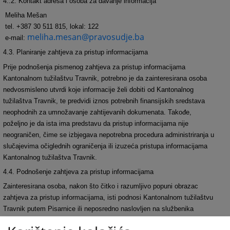
4..2. Kontakt adresa i osoba za davanje informacija
Meliha Mešan
tel. +387 30 511 815, lokal: 122
meliha.mesan@pravosudje.ba
e-mail:
4.3. Planiranje zahtjeva za pristup informacijama
Prije podnošenja pismenog zahtjeva za pristup informacijama
Kantonalnom tužilaštvu Travnik, potrebno je da zainteresirana osoba
nedvosmisleno utvrdi koje informacije želi dobiti od Kantonalnog
tužilaštva Travnik, te predvidi iznos potrebnih finansijskih sredstava
neophodnih za umnožavanje zahtijevanih dokumenata. Tako
đ
e,
poželjno je da ista ima predstavu da pristup informacijama nije
neograni
č
en,
č
ime se izbjegava nepotrebna procedura administriranja u
slu
č
ajevima o
č
iglednih ograni
č
enja ili izuze
ć
a pristupa informacijama
Kantonalnog tužilaštva Travnik.
4.4. Podnošenje zahtjeva za pristup informacijama
Zainteresirana osoba, nakon što
č
itko i razumljivo popuni obrazac
zahtjeva za pristup informacijama, isti podnosi Kantonalnom tužilaštvu
Travnik putem Pisarnice ili neposredno naslovljen na službenika
Kantonalnog tužilaštva Travnik nadležnog za informiranje.