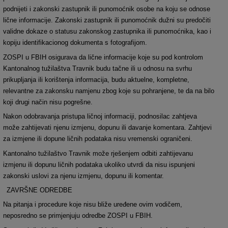
podnijeti i zakonski zastupnik ili punomo
ć
nik osobe na koju se odnose
li
č
ne informacije. Zakonski zastupnik ili punomo
ć
nik dužni su predo
č
iti
validne dokaze o statusu zakonskog zastupnika ili punomo
ć
nika, kao i
kopiju identifikacionog dokumenta s fotografijom.
ZOSPI u FBIH osigurava da li
č
ne informacije koje su pod kontrolom
Kantonalnog tužilaštva Travnik budu ta
č
ne ili u odnosu na svrhu
prikupljanja ili korištenja informacija, budu aktuelne, kompletne,
relevantne za zakonsku namjenu zbog koje su pohranjene, te da na bilo
koji drugi na
č
in nisu pogrešne.
Nakon odobravanja pristupa li
č
noj informaciji, podnosilac zahtjeva
može zahtijevati njenu izmjenu, dopunu ili davanje komentara. Zahtjevi
za izmjene ili dopune li
č
nih podataka nisu vremenski ograni
č
eni.
Kantonalno tužilaštvo Travnik može rješenjem odbiti zahtijevanu
izmjenu ili dopunu li
č
nih podataka ukoliko utvrdi da nisu ispunjeni
zakonski uslovi za njenu izmjenu, dopunu ili komentar.
ZAVRŠNE ODREDBE
Na pitanja i procedure koje nisu bliže uređene ovim vodičem,
neposredno se primjenjuju odredbe ZOSPI u FBIH.