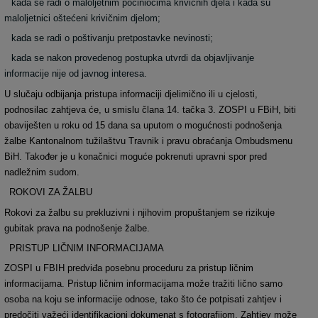
kada se radi o maloljetnim počiniocima krivičnih djela i kada su
maloljetnici oštećeni krivičnim djelom;
kada se radi o poštivanju pretpostavke nevinosti;
kada se nakon provedenog postupka utvrdi da objavljivanje
informacije nije od javnog interesa.
U slučaju odbijanja pristupa informaciji djelimično ili u cjelosti,
podnosilac zahtjeva će, u smislu člana 14. tačka 3. ZOSPI u FBiH, biti
obaviješten u roku od 15 dana sa uputom o mogućnosti podnošenja
žalbe Kantonalnom tužilaštvu Travnik i pravu obraćanja Ombudsmenu
BiH. Također je u konačnici moguće pokrenuti upravni spor pred
nadležnim sudom.
ROKOVI ZA ŽALBU
Rokovi za žalbu su prekluzivni i njihovim propuštanjem se rizikuje
gubitak prava na podnošenje žalbe.
PRISTUP LI
Č
NIM INFORMACIJAMA
ZOSPI u FBIH predvi
đ
a posebnu proceduru za pristup li
č
nim
informacijama. Pristup li
č
nim informacijama može tražiti li
č
no samo
osoba na koju se informacije odnose, tako što
ć
e potpisati zahtjev i
predo
č
iti važe
ć
i identifikacioni dokumenat s fotografijom. Zahtjev može