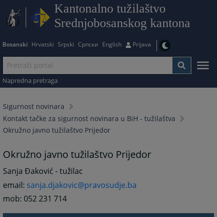
Kantonalno tužilaštvo
Srednjobosanskog kantona
Bosanski
Hrvatski
Srpski
Српски
English
Prijava
Napredna pretraga
Sigurnost novinara
Kontakt tačke za sigurnost novinara u BiH - tužilaštva
Okružno javno tužilaštvo Prijedor
Okružno javno tužilaštvo Prijedor
Sanja Đaković - tužilac
email:
sanja.djakovic@pravosudje.ba
mob: 052 231 714