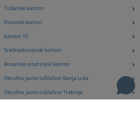
Tuzlanski kanton
Posavski kanton
Kanton 10
Srednjobosanski kanton
Bosansko-podrinjski kanton
Okružno javno tužilaštvo Banja Luka
Okružno javno tužilaštvo Trebinje
Okružno javno tužilaštvo Istočno Sarajevo
Okružno javno tužilaštvo Prijedor
Okružno javno tužilaštvo Bijeljina