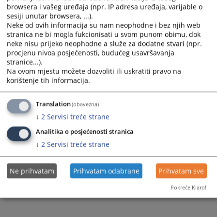
browsera i vašeg uređaja (npr. IP adresa uređaja, varijable o
sesiji unutar browsera, ...).
Neke od ovih informacija su nam neophodne i bez njih web
stranica ne bi mogla fukcionisati u svom punom obimu, dok
neke nisu prijeko neophodne a služe za dodatne stvari (npr.
procjenu nivoa posjećenosti, budućeg usavršavanja
stranice...).
Na ovom mjestu možete dozvoliti ili uskratiti pravo na
korištenje tih informacija.
Translation
(obavezna)
↓
2
Servisi treće strane
Analitika o posjećenosti stranica
↓
2
Servisi treće strane
Ne prihvatam
Prihvatam odabrane
Prihvatam sve
Pokreće Klaro!