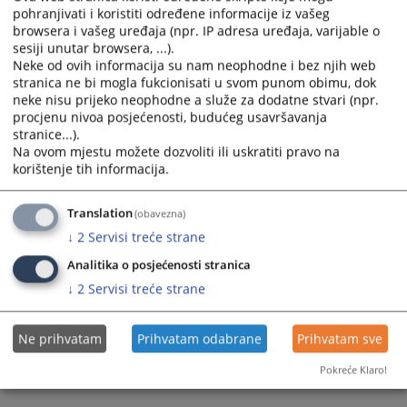
pohranjivati i koristiti određene informacije iz vašeg
browsera i vašeg uređaja (npr. IP adresa uređaja, varijable o
sesiji unutar browsera, ...).
Neke od ovih informacija su nam neophodne i bez njih web
stranica ne bi mogla fukcionisati u svom punom obimu, dok
neke nisu prijeko neophodne a služe za dodatne stvari (npr.
procjenu nivoa posjećenosti, budućeg usavršavanja
Trenutno nema vijesti
stranice...).
Na ovom mjestu možete dozvoliti ili uskratiti pravo na
korištenje tih informacija.
Translation
(obavezna)
↓
2
Servisi treće strane
Analitika o posjećenosti stranica
↓
2
Servisi treće strane
Ne prihvatam
Prihvatam odabrane
Prihvatam sve
Pokreće Klaro!