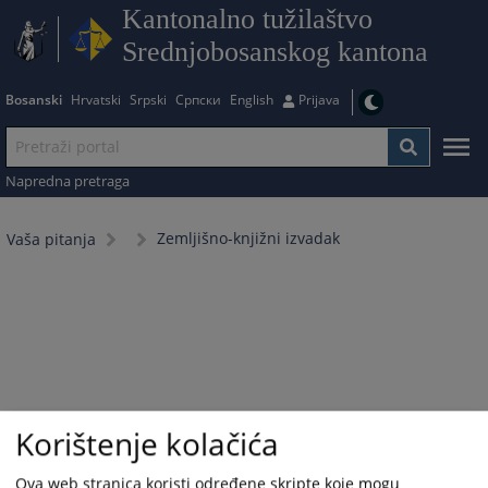
Kantonalno tužilaštvo
Srednjobosanskog kantona
Bosanski
Hrvatski
Srpski
Српски
English
Prijava
Napredna pretraga
Zemljišno-knjižni izvadak
Vaša pitanja
Korištenje kolačića
Ova web stranica koristi određene skripte koje mogu