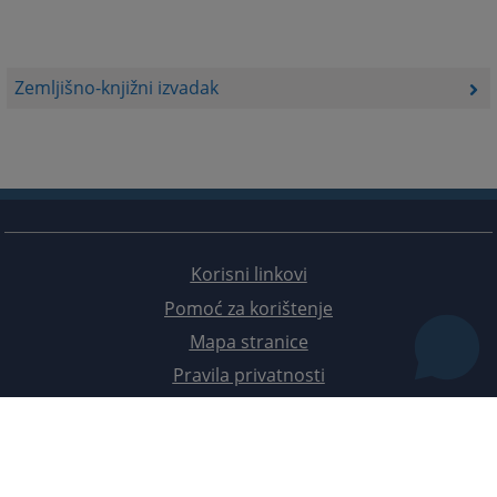
Zemljišno-knjižni izvadak
Korisni linkovi
Pomoć za korištenje
Mapa stranice
Pravila privatnosti