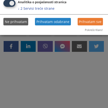
Analitika o posjećenosti stranica
↓
2
Servisi treće strane
133
PREGLEDA
Ne prihvatam
Prihvatam odabrane
Prihvatam sve
Pokreće Klaro!