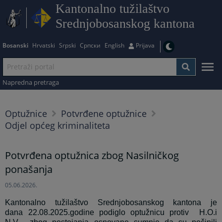
Kantonalno tužilaštvo
Srednjobosanskog kantona
Bosanski
Hrvatski
Srpski
Српски
English
Prijava
Napredna pretraga
Optužnice
Potvrđene optužnice
Odjel općeg kriminaliteta
Potvrđena optužnica zbog Nasilničkog
ponašanja
05.06.2026.
Kantonalno tužilaštvo Srednjobosanskog kantona je
dana
22.08.2025.godine
podiglo optužnicu protiv
H.O.i