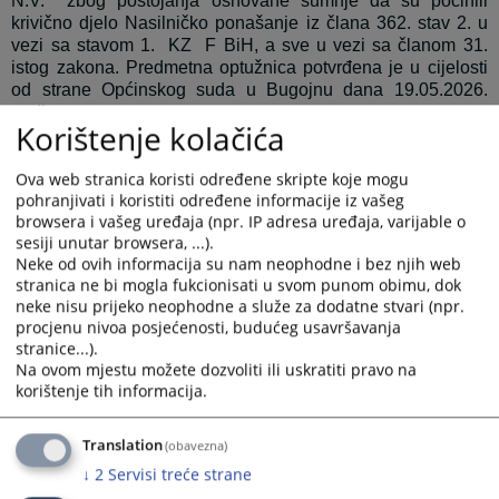
N.V.
zbog postojanja osnovane sumnje da su počinili
krivično djelo
Nasilničko ponašanje iz člana 362. stav 2. u
vezi sa stavom 1. KZ F BiH, a sve u vezi sa članom 31.
istog zakona
.
Predmetna optužnica potvrđena je u cijelosti
od strane Općinskog suda u Bugojnu dana
19.05.2026.
godine.
Korištenje kolačića
Optužnica se nalazi u prilogu.
Ova web stranica koristi određene skripte koje mogu
pohranjivati i koristiti određene informacije iz vašeg
Poštovani predstavnici medija, molimo Vas da prilikom
browsera i vašeg uređaja (npr. IP adresa uređaja, varijable o
prenošenja vijesti imate u vidu da osobe na koje se odnose
sesiji unutar browsera, ...).
vijesti i informacije iz Kantonalnog tužilaštva Travnik, imaju
Neke od ovih informacija su nam neophodne i bez njih web
status osumnjičenih ili optuženih osoba. Podsjećamo na
stranica ne bi mogla fukcionisati u svom punom obimu, dok
načelo presumpcije nevinosti koje definiše da se niko ne
neke nisu prijeko neophodne a služe za dodatne stvari (npr.
može smatrati krivim dok mu se krivica ne dokaže
procjenu nivoa posjećenosti, budućeg usavršavanja
pravosnažnom presudom
stranice...).
Na ovom mjestu možete dozvoliti ili uskratiti pravo na
Prikazana vijest je na
:
Bosanski jezik
korištenje tih informacija.
Prateći dokumenti
Translation
(obavezna)
optuznica
↓
2
Servisi treće strane