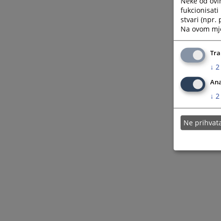
Neke od ovi
fukcionisat
stvari (npr.
Na ovom mjes
Tra
↓
2
Ana
↓
2
Ne prihva