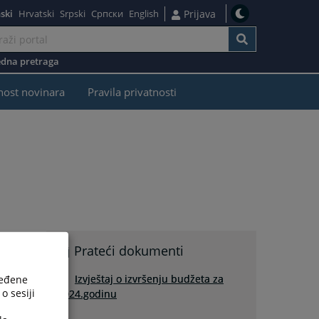
ski
Hrvatski
Srpski
Српски
English
Prijava
dna pretraga
nost novinara
Pravila privatnosti
Prateći dokumenti
Izvještaj o izvršenju budžeta za
ređene
o sesiji
2024.godinu