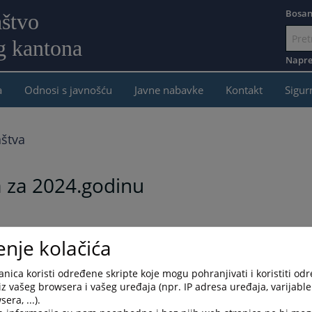
Bosan
aštvo
g kantona
Idi
na
Napre
sadržaj
a
Odnosi s javnošću
Javne nabavke
Kontakt
Sigur
aštva
ta za 2024.godinu
enje kolačića
nica koristi određene skripte koje mogu pohranjivati i koristiti od
iz vašeg browsera i vašeg uređaja (npr. IP adresa uređaja, varijable 
era, ...).